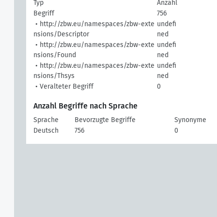
Typ
Anzahl
Begriff
756
• http://zbw.eu/namespaces/zbw-exte
undefi
nsions/Descriptor
ned
• http://zbw.eu/namespaces/zbw-exte
undefi
nsions/Found
ned
• http://zbw.eu/namespaces/zbw-exte
undefi
nsions/Thsys
ned
• Veralteter Begriff
0
Anzahl Begriffe nach Sprache
Sprache
Bevorzugte Begriffe
Synonyme
Deutsch
756
0