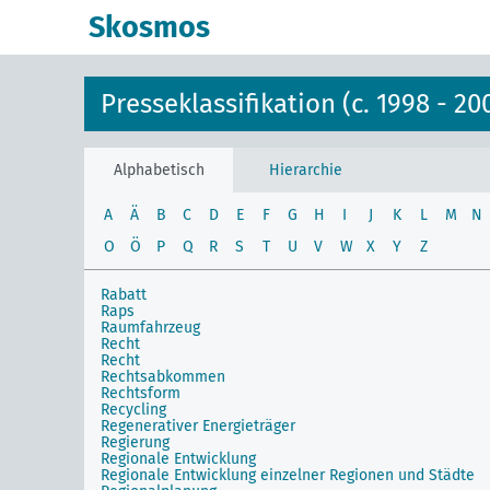
Skosmos
Presseklassifikation (c. 1998 - 20
Alphabetisch
Hierarchie
A
Ä
B
C
D
E
F
G
H
I
J
K
L
M
N
O
Ö
P
Q
R
S
T
U
V
W
X
Y
Z
Rabatt
Raps
Raumfahrzeug
Recht
Recht
Rechtsabkommen
Rechtsform
Recycling
Regenerativer Energieträger
Regierung
Regionale Entwicklung
Regionale Entwicklung einzelner Regionen und Städte