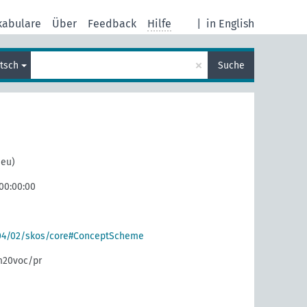
kabulare
Über
Feedback
Hilfe
|
in English
×
tsch
Suche
neu)
 00:00:00
004/02/skos/core#ConceptScheme
m20voc/pr