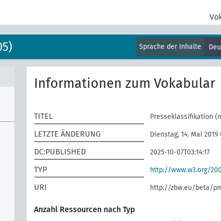
Vo
05)
Sprache der Inhalte
Deu
Informationen zum Vokabular
TITEL
Presseklassifikation (
LETZTE ÄNDERUNG
Dienstag, 14. Mai 2019
DC:PUBLISHED
2025-10-07T03:14:17
TYP
http://www.w3.org/2
URI
http://zbw.eu/beta/p
Anzahl Ressourcen nach Typ