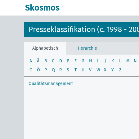
Skosmos
Presseklassifikation (c. 1998 - 20
Alphabetisch
Hierarchie
A
Ä
B
C
D
E
F
G
H
I
J
K
L
M
N
O
Ö
P
Q
R
S
T
U
V
W
X
Y
Z
Qualitätsmanagement