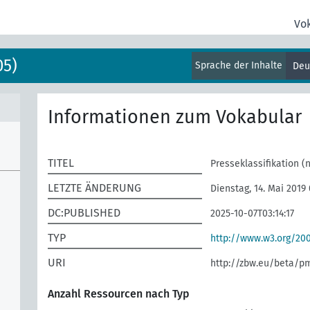
Vo
05)
Sprache der Inhalte
Deu
Informationen zum Vokabular
TITEL
Presseklassifikation (
LETZTE ÄNDERUNG
Dienstag, 14. Mai 2019
DC:PUBLISHED
2025-10-07T03:14:17
TYP
http://www.w3.org/2
URI
http://zbw.eu/beta/p
Anzahl Ressourcen nach Typ