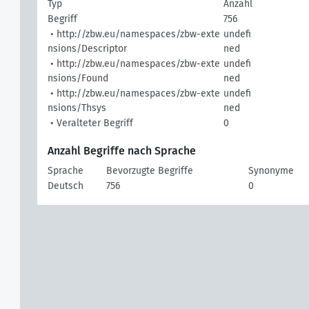
Typ
Anzahl
Begriff
756
• http://zbw.eu/namespaces/zbw-exte
undefi
nsions/Descriptor
ned
• http://zbw.eu/namespaces/zbw-exte
undefi
nsions/Found
ned
• http://zbw.eu/namespaces/zbw-exte
undefi
nsions/Thsys
ned
• Veralteter Begriff
0
Anzahl Begriffe nach Sprache
Sprache
Bevorzugte Begriffe
Synonyme
Deutsch
756
0