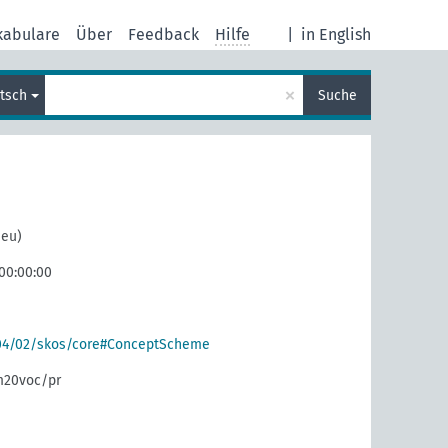
kabulare
Über
Feedback
Hilfe
|
in English
×
tsch
Suche
neu)
 00:00:00
004/02/skos/core#ConceptScheme
m20voc/pr