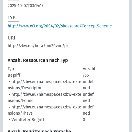
2025-10-07T03:14:17
TYP
http://www.w3.org/2004/02/skos/core#ConceptScheme
URI
http://zbw.eu/beta/pm20voc/pr
Anzahl Ressourcen nach Typ
Typ
Anzahl
Begriff
756
• http://zbw.eu/namespaces/zbw-exte
undefi
nsions/Descriptor
ned
• http://zbw.eu/namespaces/zbw-exte
undefi
nsions/Found
ned
• http://zbw.eu/namespaces/zbw-exte
undefi
nsions/Thsys
ned
• Veralteter Begriff
0
Anzahl Begriffe nach Sprache