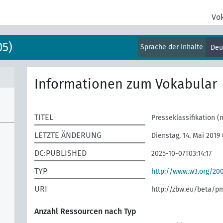
Vo
05)
Sprache der Inhalte
Deu
Informationen zum Vokabular
TITEL
Presseklassifikation (
LETZTE ÄNDERUNG
Dienstag, 14. Mai 2019
DC:PUBLISHED
2025-10-07T03:14:17
TYP
http://www.w3.org/2
URI
http://zbw.eu/beta/p
Anzahl Ressourcen nach Typ