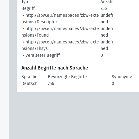
Typ
Anzahl
Begriff
756
• http://zbw.eu/namespaces/zbw-exte
undefi
nsions/Descriptor
ned
• http://zbw.eu/namespaces/zbw-exte
undefi
nsions/Found
ned
• http://zbw.eu/namespaces/zbw-exte
undefi
nsions/Thsys
ned
• Veralteter Begriff
0
Anzahl Begriffe nach Sprache
Sprache
Bevorzugte Begriffe
Synonyme
Deutsch
756
0