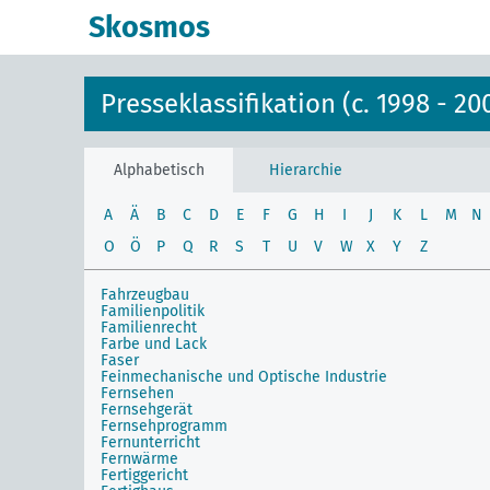
Skosmos
Presseklassifikation (c. 1998 - 20
Alphabetisch
Hierarchie
A
Ä
B
C
D
E
F
G
H
I
J
K
L
M
N
O
Ö
P
Q
R
S
T
U
V
W
X
Y
Z
Fahrzeugbau
Familienpolitik
Familienrecht
Farbe und Lack
Faser
Feinmechanische und Optische Industrie
Fernsehen
Fernsehgerät
Fernsehprogramm
Fernunterricht
Fernwärme
Fertiggericht