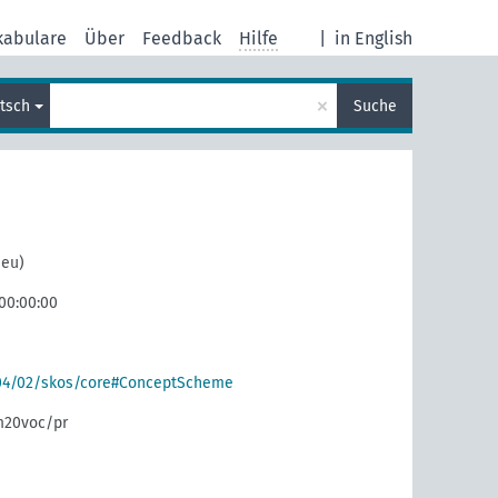
kabulare
Über
Feedback
Hilfe
|
in English
×
tsch
Suche
neu)
 00:00:00
004/02/skos/core#ConceptScheme
m20voc/pr