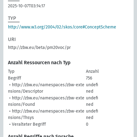
2025-10-07T03:14:17
TYP
http://www.w3.org/2004/02/skos/core#ConceptScheme
URI
http://zbw.eu/beta/pm20voc/pr
Anzahl Ressourcen nach Typ
Typ
Anzahl
Begriff
756
• http://zbw.eu/namespaces/zbw-exte
undefi
nsions/Descriptor
ned
• http://zbw.eu/namespaces/zbw-exte
undefi
nsions/Found
ned
• http://zbw.eu/namespaces/zbw-exte
undefi
nsions/Thsys
ned
• Veralteter Begriff
0
Anzahl Begriffe nach Sprache