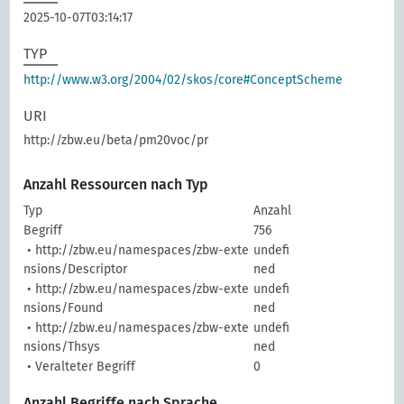
2025-10-07T03:14:17
TYP
http://www.w3.org/2004/02/skos/core#ConceptScheme
URI
http://zbw.eu/beta/pm20voc/pr
Anzahl Ressourcen nach Typ
Typ
Anzahl
Begriff
756
• http://zbw.eu/namespaces/zbw-exte
undefi
nsions/Descriptor
ned
• http://zbw.eu/namespaces/zbw-exte
undefi
nsions/Found
ned
• http://zbw.eu/namespaces/zbw-exte
undefi
nsions/Thsys
ned
• Veralteter Begriff
0
Anzahl Begriffe nach Sprache