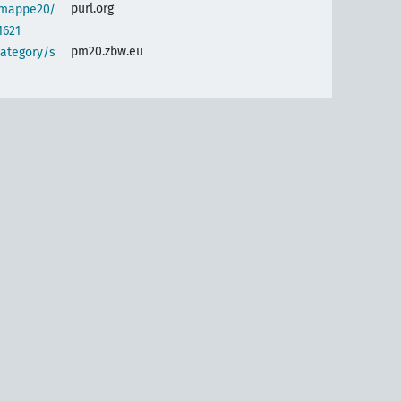
purl.org
semappe20/
1621
pm20.zbw.eu
category/s