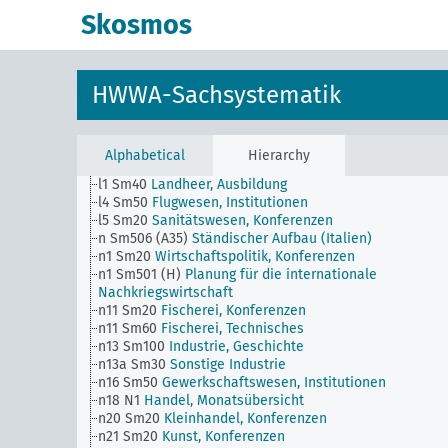
g4 Sm4
Wirtschaftliche Kompensationen
Skosmos
h Sm20
Verwaltung, Konferenzen
h2 Sm40
Beamtenwesen, Öffentlicher Dienst, Beruf un
Ausbildung
h4 Sm20
Polizeiwesen, Konferenzen
HWWA-Sachsystematik
h5 Sm40
Provinzial- und Kommunalverwaltung, Beruf 
Ausbildung
i Sm20
Rechtspflege, Konferenzen
i1 Sm40
Gerichtsverfassung, Berufe und Ausbildung
Alphabetical
Hierarchy
i3 Sm20
Strafrecht, Konferenzen
l1 Sm40
Landheer, Ausbildung
l4 Sm50
Flugwesen, Institutionen
l5 Sm20
Sanitätswesen, Konferenzen
n Sm506 (A35)
Ständischer Aufbau (Italien)
n1 Sm20
Wirtschaftspolitik, Konferenzen
n1 Sm501 (H)
Planung für die internationale
Nachkriegswirtschaft
n11 Sm20
Fischerei, Konferenzen
n11 Sm60
Fischerei, Technisches
n13 Sm100
Industrie, Geschichte
n13a Sm30
Sonstige Industrie
n16 Sm50
Gewerkschaftswesen, Institutionen
n18 N1
Handel, Monatsübersicht
n20 Sm20
Kleinhandel, Konferenzen
n21 Sm20
Kunst, Konferenzen