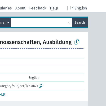
ularies
About
Feedback
Help
|
in English
×
rman
Search
nossenschaften, Ausbildung
English
ategory/subject/i/231621
-LD