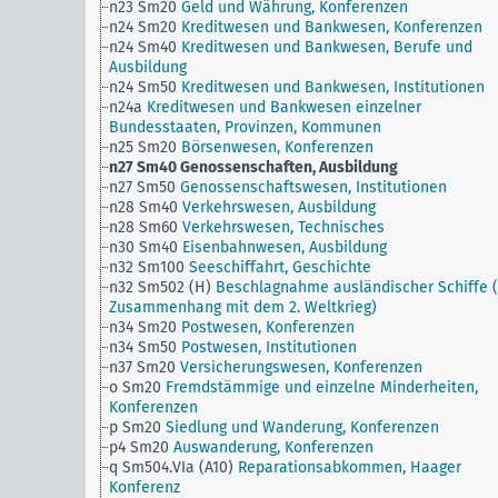
n23 Sm20
Geld und Währung, Konferenzen
n24 Sm20
Kreditwesen und Bankwesen, Konferenzen
n24 Sm40
Kreditwesen und Bankwesen, Berufe und
Ausbildung
n24 Sm50
Kreditwesen und Bankwesen, Institutionen
n24a
Kreditwesen und Bankwesen einzelner
Bundesstaaten, Provinzen, Kommunen
n25 Sm20
Börsenwesen, Konferenzen
n27 Sm40
Genossenschaften, Ausbildung
n27 Sm50
Genossenschaftswesen, Institutionen
n28 Sm40
Verkehrswesen, Ausbildung
n28 Sm60
Verkehrswesen, Technisches
n30 Sm40
Eisenbahnwesen, Ausbildung
n32 Sm100
Seeschiffahrt, Geschichte
n32 Sm502 (H)
Beschlagnahme ausländischer Schiffe 
Zusammenhang mit dem 2. Weltkrieg)
n34 Sm20
Postwesen, Konferenzen
n34 Sm50
Postwesen, Institutionen
n37 Sm20
Versicherungswesen, Konferenzen
o Sm20
Fremdstämmige und einzelne Minderheiten,
Konferenzen
p Sm20
Siedlung und Wanderung, Konferenzen
p4 Sm20
Auswanderung, Konferenzen
q Sm504.VIa (A10)
Reparationsabkommen, Haager
Konferenz