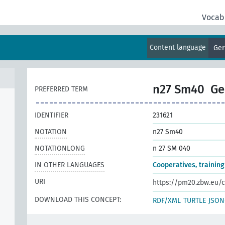
Vocab
d
und
Content language
Ge
n27 Sm40
Ge
PREFERRED TERM
IDENTIFIER
231621
NOTATION
n27 Sm40
NOTATIONLONG
n 27 SM 040
IN OTHER LANGUAGES
Cooperatives, training
URI
https://pm20.zbw.eu/c
DOWNLOAD THIS CONCEPT:
RDF/XML
TURTLE
JSON