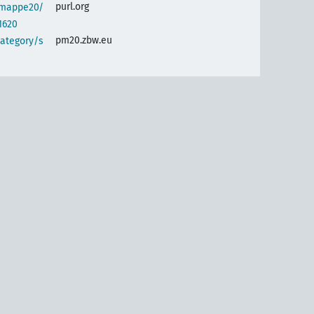
purl.org
semappe20/
1620
pm20.zbw.eu
category/s