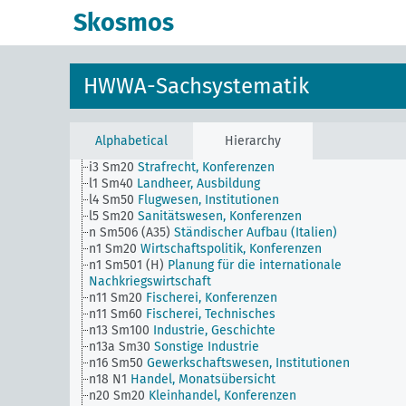
g4 Sm26
Auslandsniederlassungsrecht
Skosmos
g4 Sm4
Wirtschaftliche Kompensationen
h Sm20
Verwaltung, Konferenzen
h2 Sm40
Beamtenwesen, Öffentlicher Dienst, Beruf un
Ausbildung
HWWA-Sachsystematik
h4 Sm20
Polizeiwesen, Konferenzen
h5 Sm40
Provinzial- und Kommunalverwaltung, Beruf 
Ausbildung
i Sm20
Rechtspflege, Konferenzen
Alphabetical
Hierarchy
i1 Sm40
Gerichtsverfassung, Berufe und Ausbildung
i3 Sm20
Strafrecht, Konferenzen
l1 Sm40
Landheer, Ausbildung
l4 Sm50
Flugwesen, Institutionen
l5 Sm20
Sanitätswesen, Konferenzen
n Sm506 (A35)
Ständischer Aufbau (Italien)
n1 Sm20
Wirtschaftspolitik, Konferenzen
n1 Sm501 (H)
Planung für die internationale
Nachkriegswirtschaft
n11 Sm20
Fischerei, Konferenzen
n11 Sm60
Fischerei, Technisches
n13 Sm100
Industrie, Geschichte
n13a Sm30
Sonstige Industrie
n16 Sm50
Gewerkschaftswesen, Institutionen
n18 N1
Handel, Monatsübersicht
n20 Sm20
Kleinhandel, Konferenzen