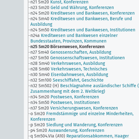
n21 Sm20
Kunst, Konferenzen
n23 Sm20
Geld und Währung, Konferenzen
n24 Sm20
Kreditwesen und Bankwesen, Konferenzen
n24 Sm40
Kreditwesen und Bankwesen, Berufe und
Ausbildung
n24 Sm50
Kreditwesen und Bankwesen, Institutionen
n24a
Kreditwesen und Bankwesen einzelner
Bundesstaaten, Provinzen, Kommunen
n25 Sm20
Börsenwesen, Konferenzen
n27 Sm40
Genossenschaften, Ausbildung
n27 Sm50
Genossenschaftswesen, Institutionen
n28 Sm40
Verkehrswesen, Ausbildung
n28 Sm60
Verkehrswesen, Technisches
n30 Sm40
Eisenbahnwesen, Ausbildung
n32 Sm100
Seeschiffahrt, Geschichte
n32 Sm502 (H)
Beschlagnahme ausländischer Schiffe 
Zusammenhang mit dem 2. Weltkrieg)
n34 Sm20
Postwesen, Konferenzen
n34 Sm50
Postwesen, Institutionen
n37 Sm20
Versicherungswesen, Konferenzen
o Sm20
Fremdstämmige und einzelne Minderheiten,
Konferenzen
p Sm20
Siedlung und Wanderung, Konferenzen
p4 Sm20
Auswanderung, Konferenzen
q Sm504.VIa (A10)
Reparationsabkommen, Haager