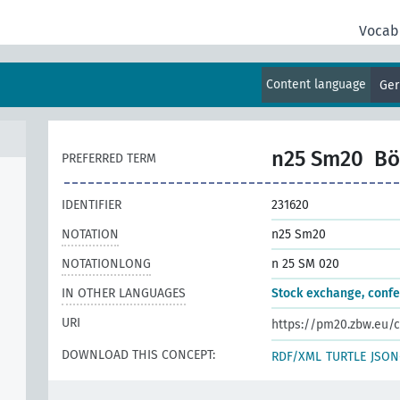
Vocab
d
Content language
Ge
und
n25 Sm20
Bö
PREFERRED TERM
IDENTIFIER
231620
NOTATION
n25 Sm20
NOTATIONLONG
n 25 SM 020
IN OTHER LANGUAGES
Stock exchange, conf
URI
https://pm20.zbw.eu/c
DOWNLOAD THIS CONCEPT:
RDF/XML
TURTLE
JSON