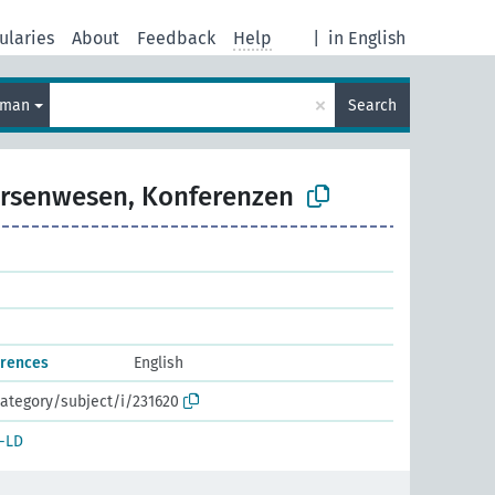
ularies
About
Feedback
Help
|
in English
×
rman
Search
rsenwesen, Konferenzen
erences
English
ategory/subject/i/231620
-LD