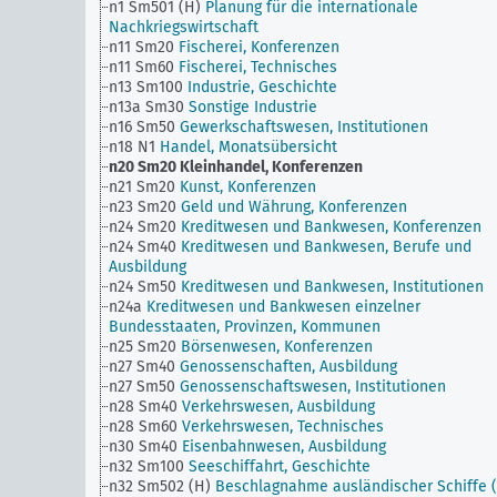
n1 Sm501 (H)
Planung für die internationale
Nachkriegswirtschaft
n11 Sm20
Fischerei, Konferenzen
n11 Sm60
Fischerei, Technisches
n13 Sm100
Industrie, Geschichte
n13a Sm30
Sonstige Industrie
n16 Sm50
Gewerkschaftswesen, Institutionen
n18 N1
Handel, Monatsübersicht
n20 Sm20
Kleinhandel, Konferenzen
n21 Sm20
Kunst, Konferenzen
n23 Sm20
Geld und Währung, Konferenzen
n24 Sm20
Kreditwesen und Bankwesen, Konferenzen
n24 Sm40
Kreditwesen und Bankwesen, Berufe und
Ausbildung
n24 Sm50
Kreditwesen und Bankwesen, Institutionen
n24a
Kreditwesen und Bankwesen einzelner
Bundesstaaten, Provinzen, Kommunen
n25 Sm20
Börsenwesen, Konferenzen
n27 Sm40
Genossenschaften, Ausbildung
n27 Sm50
Genossenschaftswesen, Institutionen
n28 Sm40
Verkehrswesen, Ausbildung
n28 Sm60
Verkehrswesen, Technisches
n30 Sm40
Eisenbahnwesen, Ausbildung
n32 Sm100
Seeschiffahrt, Geschichte
n32 Sm502 (H)
Beschlagnahme ausländischer Schiffe 