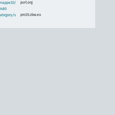
purl.org
semappe20/
1480
pm20.zbw.eu
category/s