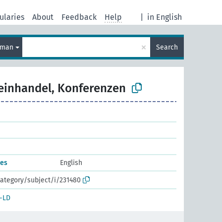
ularies
About
Feedback
Help
|
in English
×
rman
Search
einhandel, Konferenzen
ces
English
ategory/subject/i/231480
-LD