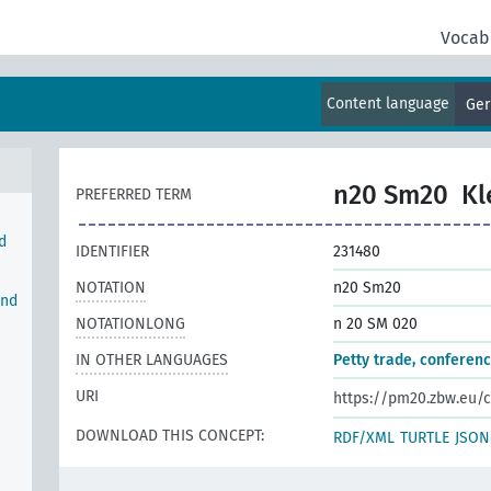
ung
Vocab
erung
erung
Content language
Ge
n20 Sm20
Kl
PREFERRED TERM
d
IDENTIFIER
231480
NOTATION
n20 Sm20
und
NOTATIONLONG
n 20 SM 020
IN OTHER LANGUAGES
Petty trade, conferen
URI
https://pm20.zbw.eu/c
DOWNLOAD THIS CONCEPT:
RDF/XML
TURTLE
JSON