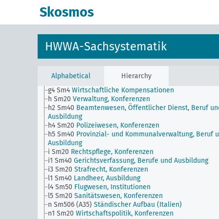
g Sm501.IIIb7 (H)
Abrüstung, Londoner Flottenverhandl
Skosmos
1938
g Sm504.IXa (A10)
Friedensvertrag (Weltkrieg), Auslief
Deutscher Kriegsverbrecher, Namenslisten
g Sm504.IXb (A10)
Friedensvertrag (Weltkrieg), Auslief
HWWA-Sachsystematik
Deutscher Kriegsverbrecher, Einzelne Namen
g Sm506 (H)
Dreimächtepakt Deutschland, Italien und
Japan
g4 Sm100
Deutscher Zollverein
Alphabetical
Hierarchy
g4 Sm26
Auslandsniederlassungsrecht
g4 Sm4
Wirtschaftliche Kompensationen
h Sm20
Verwaltung, Konferenzen
h2 Sm40
Beamtenwesen, Öffentlicher Dienst, Beruf un
Ausbildung
h4 Sm20
Polizeiwesen, Konferenzen
h5 Sm40
Provinzial- und Kommunalverwaltung, Beruf 
Ausbildung
i Sm20
Rechtspflege, Konferenzen
i1 Sm40
Gerichtsverfassung, Berufe und Ausbildung
i3 Sm20
Strafrecht, Konferenzen
l1 Sm40
Landheer, Ausbildung
l4 Sm50
Flugwesen, Institutionen
l5 Sm20
Sanitätswesen, Konferenzen
n Sm506 (A35)
Ständischer Aufbau (Italien)
n1 Sm20
Wirtschaftspolitik, Konferenzen