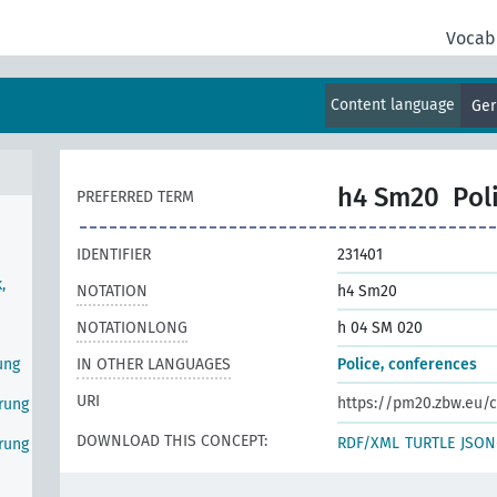
Vocab
Content language
Ge
h4 Sm20
Pol
PREFERRED TERM
IDENTIFIER
231401
,
NOTATION
h4 Sm20
NOTATIONLONG
h 04 SM 020
ung
IN OTHER LANGUAGES
Police, conferences
URI
https://pm20.zbw.eu/c
erung
DOWNLOAD THIS CONCEPT:
RDF/XML
TURTLE
JSON
erung