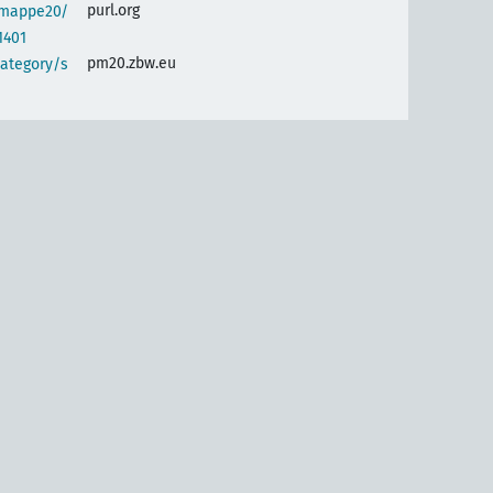
purl.org
semappe20/
1401
pm20.zbw.eu
category/s