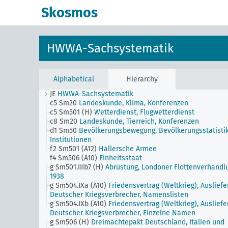
Skosmos
HWWA-Sachsystematik
Alphabetical
Hierarchy
JE
HWWA-Sachsystematik
c5 Sm20
Landeskunde, Klima, Konferenzen
c5 Sm501 (H)
Wetterdienst, Flugwetterdienst
c8 Sm20
Landeskunde, Tierreich, Konferenzen
d1 Sm50
Bevölkerungsbewegung, Bevölkerungsstatistik
Institutionen
f2 Sm501 (A12)
Hallersche Armee
f4 Sm506 (A10)
Einheitsstaat
g Sm501.IIIb7 (H)
Abrüstung, Londoner Flottenverhandl
1938
g Sm504.IXa (A10)
Friedensvertrag (Weltkrieg), Auslief
Deutscher Kriegsverbrecher, Namenslisten
g Sm504.IXb (A10)
Friedensvertrag (Weltkrieg), Auslief
Deutscher Kriegsverbrecher, Einzelne Namen
g Sm506 (H)
Dreimächtepakt Deutschland, Italien und