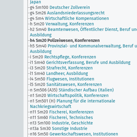
Japan
g4 Sm100
Deutscher Zollverein
g4 Sm26
Auslandsniederlassungsrecht
g4 Sm4
Wirtschaftliche Kompensationen
h Sm20
Verwaltung, Konferenzen
h2 Sm40
Beamtenwesen, Öffentlicher Dienst, Beruf un
Ausbildung
h4 Sm20
Polizeiwesen, Konferenzen
h5 Sm40
Provinzial- und Kommunalverwaltung, Beruf 
Ausbildung
i Sm20
Rechtspflege, Konferenzen
i1 Sm40
Gerichtsverfassung, Berufe und Ausbildung
i3 Sm20
Strafrecht, Konferenzen
l1 Sm40
Landheer, Ausbildung
l4 Sm50
Flugwesen, Institutionen
l5 Sm20
Sanitätswesen, Konferenzen
n Sm506 (A35)
Ständischer Aufbau (Italien)
n1 Sm20
Wirtschaftspolitik, Konferenzen
n1 Sm501 (H)
Planung für die internationale
Nachkriegswirtschaft
n11 Sm20
Fischerei, Konferenzen
n11 Sm60
Fischerei, Technisches
n13 Sm100
Industrie, Geschichte
n13a Sm30
Sonstige Industrie
n16 Sm50
Gewerkschaftswesen, Institutionen