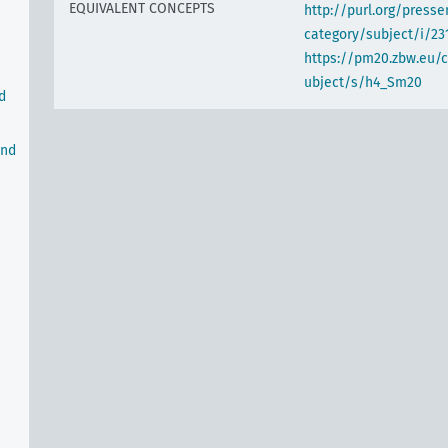
EQUIVALENT CONCEPTS
http://purl.org/pres
category/subject/i/23
https://pm20.zbw.eu/
ubject/s/h4_Sm20
d
und