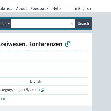
ularies
About
Feedback
Help
|
in English
×
rman
Search
izeiwesen, Konferenzen
English
ategory/subject/i/231401
-LD