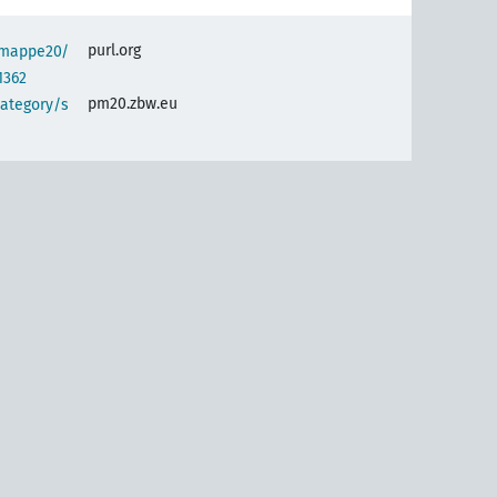
purl.org
semappe20/
1362
pm20.zbw.eu
category/s