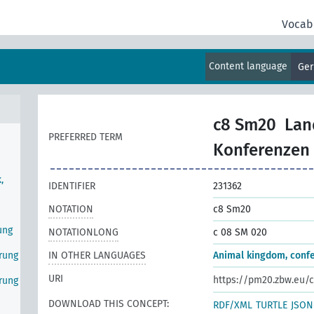
Vocab
Content language
Ge
c8 Sm20
Lan
PREFERRED TERM
Konferenzen
,
IDENTIFIER
231362
NOTATION
c8 Sm20
ung
NOTATIONLONG
c 08 SM 020
erung
IN OTHER LANGUAGES
Animal kingdom, conf
URI
https://pm20.zbw.eu/c
erung
DOWNLOAD THIS CONCEPT:
RDF/XML
TURTLE
JSON