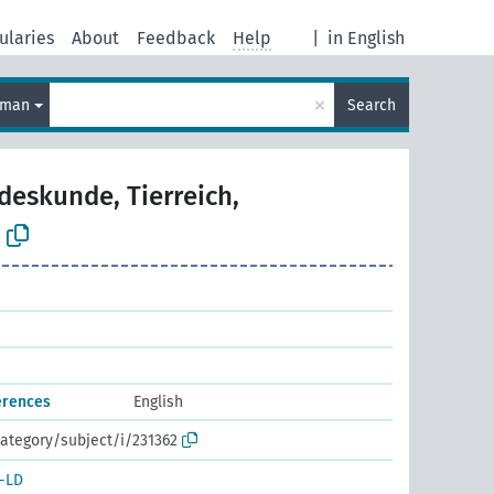
ularies
About
Feedback
Help
|
in English
×
rman
Search
deskunde, Tierreich,
erences
English
ategory/subject/i/231362
-LD