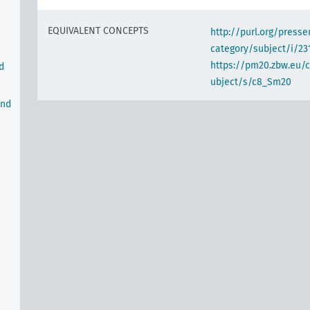
EQUIVALENT CONCEPTS
http://purl.org/pres
category/subject/i/23
https://pm20.zbw.eu/
d
ubject/s/c8_Sm20
und