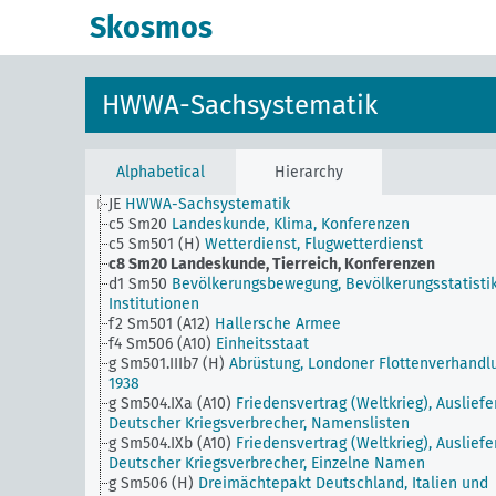
Skosmos
HWWA-Sachsystematik
Alphabetical
Hierarchy
JE
HWWA-Sachsystematik
c5 Sm20
Landeskunde, Klima, Konferenzen
c5 Sm501 (H)
Wetterdienst, Flugwetterdienst
c8 Sm20
Landeskunde, Tierreich, Konferenzen
d1 Sm50
Bevölkerungsbewegung, Bevölkerungsstatistik
Institutionen
f2 Sm501 (A12)
Hallersche Armee
f4 Sm506 (A10)
Einheitsstaat
g Sm501.IIIb7 (H)
Abrüstung, Londoner Flottenverhandl
1938
g Sm504.IXa (A10)
Friedensvertrag (Weltkrieg), Auslief
Deutscher Kriegsverbrecher, Namenslisten
g Sm504.IXb (A10)
Friedensvertrag (Weltkrieg), Auslief
Deutscher Kriegsverbrecher, Einzelne Namen
g Sm506 (H)
Dreimächtepakt Deutschland, Italien und