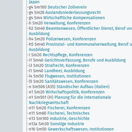
Japan
g4 Sm100
Deutscher Zollverein
g4 Sm26
Auslandsniederlassungsrecht
g4 Sm4
Wirtschaftliche Kompensationen
h Sm20
Verwaltung, Konferenzen
h2 Sm40
Beamtenwesen, Öffentlicher Dienst, Beruf un
Ausbildung
h4 Sm20
Polizeiwesen, Konferenzen
h5 Sm40
Provinzial- und Kommunalverwaltung, Beruf 
Ausbildung
i Sm20
Rechtspflege, Konferenzen
i1 Sm40
Gerichtsverfassung, Berufe und Ausbildung
i3 Sm20
Strafrecht, Konferenzen
l1 Sm40
Landheer, Ausbildung
l4 Sm50
Flugwesen, Institutionen
l5 Sm20
Sanitätswesen, Konferenzen
n Sm506 (A35)
Ständischer Aufbau (Italien)
n1 Sm20
Wirtschaftspolitik, Konferenzen
n1 Sm501 (H)
Planung für die internationale
Nachkriegswirtschaft
n11 Sm20
Fischerei, Konferenzen
n11 Sm60
Fischerei, Technisches
n13 Sm100
Industrie, Geschichte
n13a Sm30
Sonstige Industrie
n16 Sm50
Gewerkschaftswesen, Institutionen