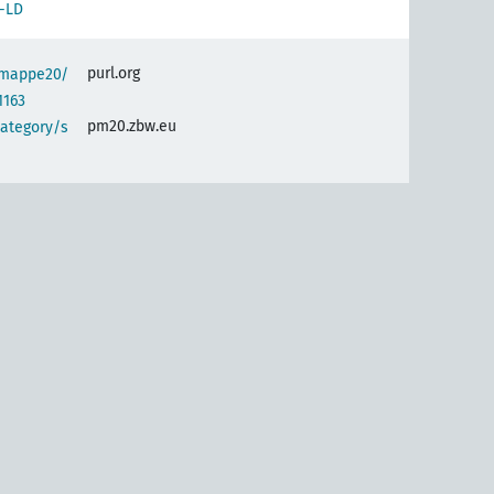
-LD
purl.org
semappe20/
1163
pm20.zbw.eu
category/s