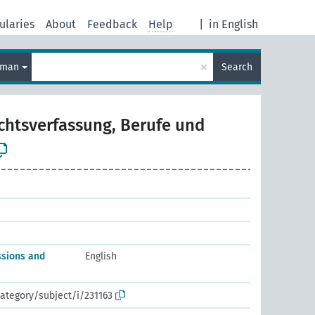
ularies
About
Feedback
Help
|
in English
×
rman
Search
chtsverfassung, Berufe und
ssions and
English
ategory/subject/i/231163