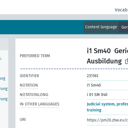
Vocab
Content language
Ge
i1 Sm40
Geri
PREFERRED TERM
,
Ausbildung
IDENTIFIER
231163
ung
NOTATION
i1 Sm40
erung
NOTATIONLONG
i 01 SM 040
erung
IN OTHER LANGUAGES
Judicial system, profe
training
URI
https://pm20.zbw.eu/c