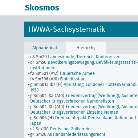
Skosmos
HWWA-Sachsystematik
JE
HWWA-Sachsystematik
c5 Sm20
Landeskunde, Klima, Konferenzen
Alphabetical
Hierarchy
c5 Sm501 (H)
Wetterdienst, Flugwetterdienst
c8 Sm20
Landeskunde, Tierreich, Konferenzen
d1 Sm50
Bevölkerungsbewegung, Bevölkerungsstatistik
Institutionen
f2 Sm501 (A12)
Hallersche Armee
f4 Sm506 (A10)
Einheitsstaat
g Sm501.IIIb7 (H)
Abrüstung, Londoner Flottenverhandl
1938
g Sm504.IXa (A10)
Friedensvertrag (Weltkrieg), Auslief
Deutscher Kriegsverbrecher, Namenslisten
g Sm504.IXb (A10)
Friedensvertrag (Weltkrieg), Auslief
Deutscher Kriegsverbrecher, Einzelne Namen
g Sm506 (H)
Dreimächtepakt Deutschland, Italien und
Japan
g4 Sm100
Deutscher Zollverein
g4 Sm26
Auslandsniederlassungsrecht