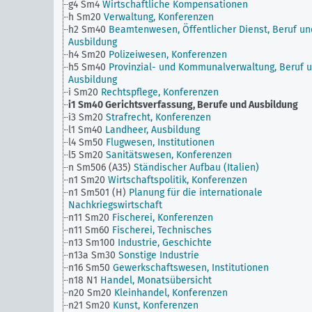
g4 Sm4
Wirtschaftliche Kompensationen
h Sm20
Verwaltung, Konferenzen
h2 Sm40
Beamtenwesen, Öffentlicher Dienst, Beruf un
Ausbildung
h4 Sm20
Polizeiwesen, Konferenzen
h5 Sm40
Provinzial- und Kommunalverwaltung, Beruf 
Ausbildung
i Sm20
Rechtspflege, Konferenzen
i1 Sm40
Gerichtsverfassung, Berufe und Ausbildung
i3 Sm20
Strafrecht, Konferenzen
l1 Sm40
Landheer, Ausbildung
l4 Sm50
Flugwesen, Institutionen
l5 Sm20
Sanitätswesen, Konferenzen
n Sm506 (A35)
Ständischer Aufbau (Italien)
n1 Sm20
Wirtschaftspolitik, Konferenzen
n1 Sm501 (H)
Planung für die internationale
Nachkriegswirtschaft
n11 Sm20
Fischerei, Konferenzen
n11 Sm60
Fischerei, Technisches
n13 Sm100
Industrie, Geschichte
n13a Sm30
Sonstige Industrie
n16 Sm50
Gewerkschaftswesen, Institutionen
n18 N1
Handel, Monatsübersicht
n20 Sm20
Kleinhandel, Konferenzen
n21 Sm20
Kunst, Konferenzen