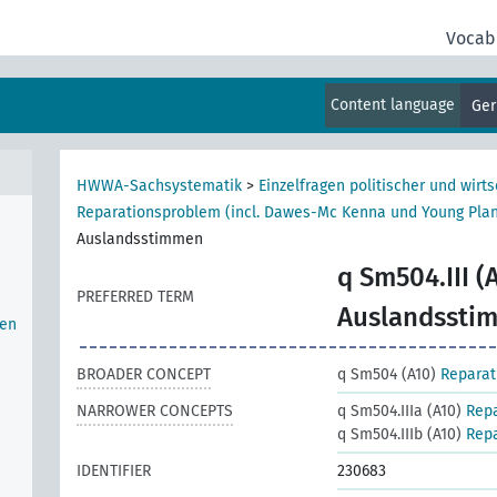
Vocab
Content language
Ge
Groß-
HWWA-Sachsystematik
>
Einzelfragen politischer und wirts
Reparationsproblem (incl. Dawes-Mc Kenna und Young Pla
Auslandsstimmen
q Sm504.III (
PREFERRED TERM
Auslandssti
hen
BROADER CONCEPT
q Sm504 (A10)
Reparat
NARROWER CONCEPTS
q Sm504.IIIa (A10)
Repa
q Sm504.IIIb (A10)
Repa
IDENTIFIER
230683