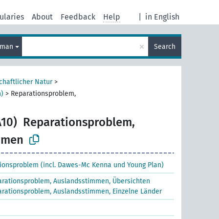
ularies
About
Feedback
Help
|
in English
×
rman
Search
chaftlicher Natur
>
n)
>
Reparationsproblem,
A10)
Reparationsproblem,
mmen
ionsproblem (incl. Dawes-Mc Kenna und Young Plan)
rationsproblem, Auslandsstimmen, Übersichten
rationsproblem, Auslandsstimmen, Einzelne Länder