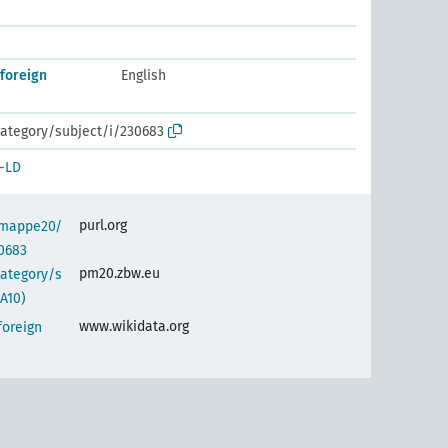
foreign
English
ategory/subject/i/230683
-LD
purl.org
semappe20/
0683
pm20.zbw.eu
category/s
A10)
www.wikidata.org
foreign