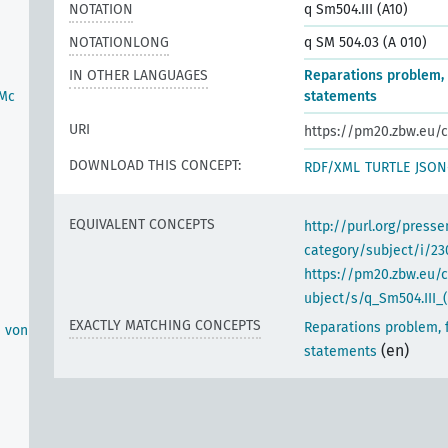
NOTATION
q Sm504.III (A10)
NOTATIONLONG
q SM 504.03 (A 010)
IN OTHER LANGUAGES
Reparations problem, 
-Mc
statements
URI
https://pm20.zbw.eu/c
DOWNLOAD THIS CONCEPT:
RDF/XML
TURTLE
JSON
EQUIVALENT CONCEPTS
http://purl.org/pres
category/subject/i/23
https://pm20.zbw.eu/
ubject/s/q_Sm504.III_(
EXACTLY MATCHING CONCEPTS
Reparations problem, 
n von
(en)
statements