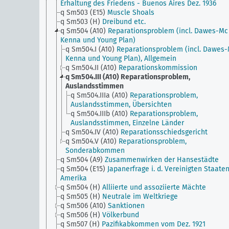
Erhaltung des Friedens - Buenos Aires Dez. 1936
q Sm503 (E15)
Muscle Shoals
q Sm503 (H)
Dreibund etc.
q Sm504 (A10)
Reparationsproblem (incl. Dawes-Mc
Kenna und Young Plan)
q Sm504.I (A10)
Reparationsproblem (incl. Dawes
Kenna und Young Plan), Allgemein
q Sm504.II (A10)
Reparationskommission
q Sm504.III (A10)
Reparationsproblem,
Auslandsstimmen
q Sm504.IIIa (A10)
Reparationsproblem,
Auslandsstimmen, Übersichten
q Sm504.IIIb (A10)
Reparationsproblem,
Auslandsstimmen, Einzelne Länder
q Sm504.IV (A10)
Reparationsschiedsgericht
q Sm504.V (A10)
Reparationsproblem,
Sonderabkommen
q Sm504 (A9)
Zusammenwirken der Hansestädte
q Sm504 (E15)
Japanerfrage i. d. Vereinigten Staate
Amerika
q Sm504 (H)
Alliierte und assoziierte Mächte
q Sm505 (H)
Neutrale im Weltkriege
q Sm506 (A10)
Sanktionen
q Sm506 (H)
Völkerbund
q Sm507 (H)
Pazifikabkommen vom Dez. 1921