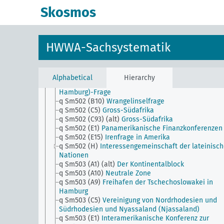
Abstimmungsgebiete i.G.
Skosmos
q Sm502 (A22)
Kanaltunnel, Kanaldamm
q Sm502 (A30)
Gibraltartunnel
q Sm502 (A40b)
Westungarnfrage (Burgenland)
q Sm502 (A40c)
Eisenbahnmarkprioritäten
HWWA-Sachsystematik
q Sm502 (A43)
Foyer-turc-Bewegung (Foyer turc)
q Sm502 (A45)
Thrakienfrage
q Sm502 (A47)
Dobrudschafrage
q Sm502 (A50) (alt)
Wolgadeutsche
Alphabetical
Hierarchy
q Sm502 (A9)
Wirtschaftsgebiet an der Unterelbe (
Hamburg)-Frage
q Sm502 (B10)
Wrangelinselfrage
q Sm502 (C5)
Gross-Südafrika
q Sm502 (C93) (alt)
Gross-Südafrika
q Sm502 (E1)
Panamerikanische Finanzkonferenzen
q Sm502 (E15)
Irenfrage in Amerika
q Sm502 (H)
Interessengemeinschaft der lateinisc
Nationen
q Sm503 (A1) (alt)
Der Kontinentalblock
q Sm503 (A10)
Neutrale Zone
q Sm503 (A9)
Freihafen der Tschechoslowakei in
Hamburg
q Sm503 (C5)
Vereinigung von Nordrhodesien und
Südrhodesien und Nyassaland (Njassaland)
q Sm503 (E1)
Interamerikanische Konferenz zur