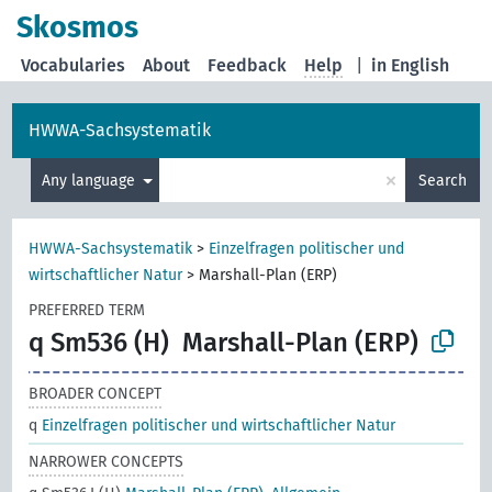
Skosmos
Vocabularies
About
Feedback
Help
|
in English
HWWA-Sachsystematik
×
Any language
Search
HWWA-Sachsystematik
>
Einzelfragen politischer und
wirtschaftlicher Natur
>
Marshall-Plan (ERP)
PREFERRED TERM
q Sm536 (H)
Marshall-Plan (ERP)
BROADER CONCEPT
q
Einzelfragen politischer und wirtschaftlicher Natur
NARROWER CONCEPTS