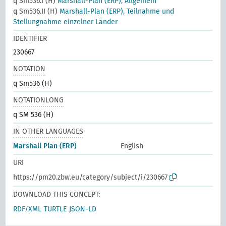
q Sm536.I (H)
Marshall-Plan (ERP), Allgemein
q Sm536.II (H)
Marshall-Plan (ERP), Teilnahme und
Stellungnahme einzelner Länder
IDENTIFIER
230667
NOTATION
q Sm536 (H)
NOTATIONLONG
q SM 536 (H)
IN OTHER LANGUAGES
Marshall Plan (ERP)
English
URI
https://pm20.zbw.eu/category/subject/i/230667
DOWNLOAD THIS CONCEPT:
RDF/XML
TURTLE
JSON-LD