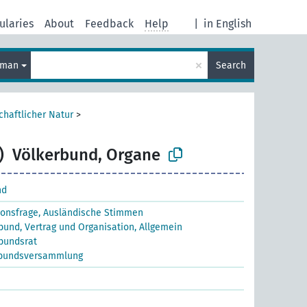
ularies
About
Feedback
Help
|
in English
×
rman
Search
chaftlicher Natur
>
)
Völkerbund, Organe
nd
ionsfrage, Ausländische Stimmen
bund, Vertrag und Organisation, Allgemein
bundsrat
rbundsversammlung