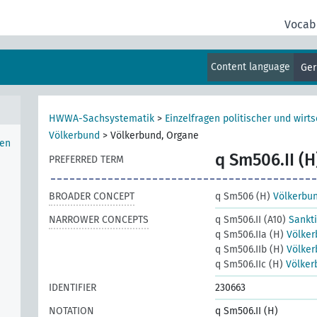
Vocab
Groß-
Content language
Ge
HWWA-Sachsystematik
>
Einzelfragen politischer und wirts
Völkerbund
>
Völkerbund, Organe
hen
q Sm506.II (H
PREFERRED TERM
BROADER CONCEPT
q Sm506 (H)
Völkerbu
NARROWER CONCEPTS
q Sm506.II (A10)
Sankt
q Sm506.IIa (H)
Völker
q Sm506.IIb (H)
Völker
q Sm506.IIc (H)
Völke
IDENTIFIER
230663
NOTATION
q Sm506.II (H)