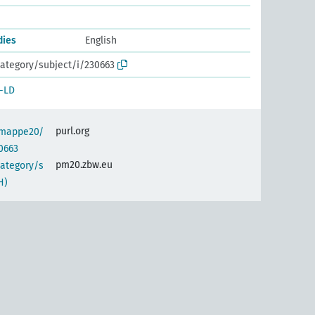
dies
English
ategory/subject/i/230663
-LD
purl.org
semappe20/
0663
pm20.zbw.eu
category/s
H)