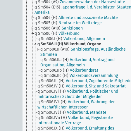
q Sm504 (A9)
Zusammenwirken der Hansestädte
q Sm504 (E15)
Japanerfrage i. d. Vereinigten Staate
Amerika
q Sm504 (H)
Alliierte und assoziierte Mächte
q Sm505 (H)
Neutrale im Weltkriege
q Sm506 (A10)
Sanktionen
q Sm506 (H)
Völkerbund
q Sm506.I (H)
Völkerbund, Allgemein
q Sm506.II (H)
Völkerbund, Organe
q Sm506.II (A10)
Sanktionsfrage, Ausländische
Stimmen
q Sm506.IIa (H)
Völkerbund, Vertrag und
Organisation, Allgemein
q Sm506.IIb (H)
Völkerbundsrat
q Sm506.IIc (H)
Völkerbundsversammlung
q Sm506.III (H)
Völkerbund, Zugehörende Mitglied
q Sm506.IV (H)
Völkerbund, Sitz und Sekretariat
q Sm506.IVi (H)
Völkerbund, Politischer und
militärischer Schutz der Mitglieder
q Sm506.IVk (H)
Völkerbund, Wahrung der
wirtschaftlichen Interessen
q Sm506.IVl (H)
Völkerbund, Mandate
q Sm506.IVn (H)
Völkerbund, Registrierte
internationale Verträge
q Sm506.IX (H)
Völkerbund, Erhaltung des