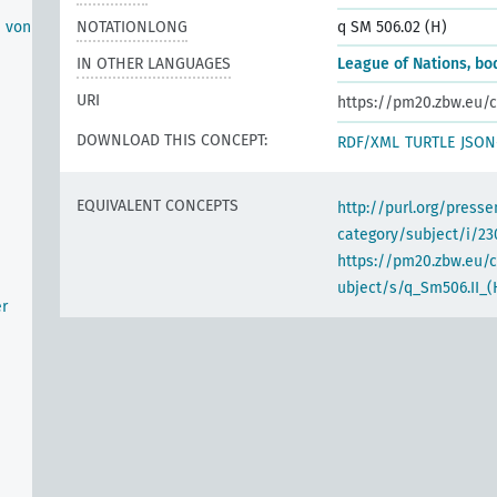
n von
NOTATIONLONG
q SM 506.02 (H)
IN OTHER LANGUAGES
League of Nations, bo
URI
https://pm20.zbw.eu/c
DOWNLOAD THIS CONCEPT:
RDF/XML
TURTLE
JSON
EQUIVALENT CONCEPTS
http://purl.org/pres
category/subject/i/23
https://pm20.zbw.eu/
ubject/s/q_Sm506.II_(
er