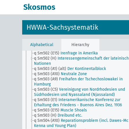
q Sm502 (A43)
Foyer-turc-Bewegung (Foyer turc)
Skosmos
q Sm502 (A45)
Thrakienfrage
q Sm502 (A47)
Dobrudschafrage
q Sm502 (A50) (alt)
Wolgadeutsche
q Sm502 (A9)
Wirtschaftsgebiet an der Unterelbe (
HWWA-Sachsystematik
Hamburg)-Frage
q Sm502 (B10)
Wrangelinselfrage
q Sm502 (C5)
Gross-Südafrika
q Sm502 (C93) (alt)
Gross-Südafrika
Alphabetical
Hierarchy
q Sm502 (E1)
Panamerikanische Finanzkonferenzen
q Sm502 (E15)
Irenfrage in Amerika
q Sm502 (H)
Interessengemeinschaft der lateinisc
Nationen
q Sm503 (A1) (alt)
Der Kontinentalblock
q Sm503 (A10)
Neutrale Zone
q Sm503 (A9)
Freihafen der Tschechoslowakei in
Hamburg
q Sm503 (C5)
Vereinigung von Nordrhodesien und
Südrhodesien und Nyassaland (Njassaland)
q Sm503 (E1)
Interamerikanische Konferenz zur
Erhaltung des Friedens - Buenos Aires Dez. 1936
q Sm503 (E15)
Muscle Shoals
q Sm503 (H)
Dreibund etc.
q Sm504 (A10)
Reparationsproblem (incl. Dawes-Mc
Kenna und Young Plan)