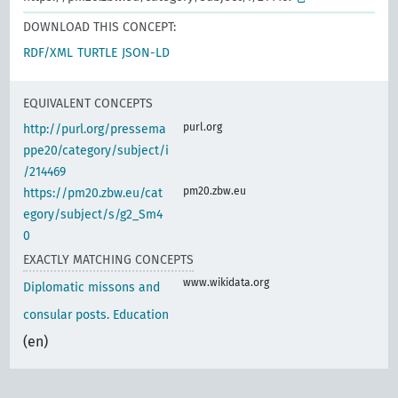
DOWNLOAD THIS CONCEPT:
RDF/XML
TURTLE
JSON-LD
EQUIVALENT CONCEPTS
purl.org
http://purl.org/pressema
ppe20/category/subject/i
/214469
pm20.zbw.eu
https://pm20.zbw.eu/cat
egory/subject/s/g2_Sm4
0
EXACTLY MATCHING CONCEPTS
www.wikidata.org
Diplomatic missons and
consular posts. Education
(en)