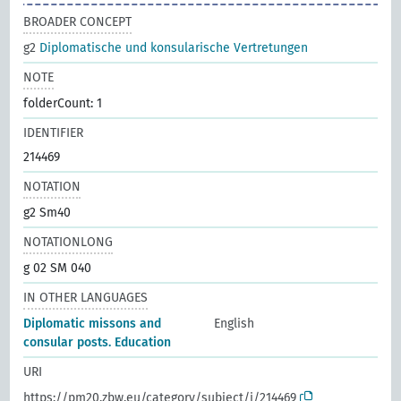
BROADER CONCEPT
g2
Diplomatische und konsularische Vertretungen
NOTE
folderCount: 1
IDENTIFIER
214469
NOTATION
g2 Sm40
NOTATIONLONG
g 02 SM 040
IN OTHER LANGUAGES
Diplomatic missons and
English
consular posts. Education
URI
https://pm20.zbw.eu/category/subject/i/214469