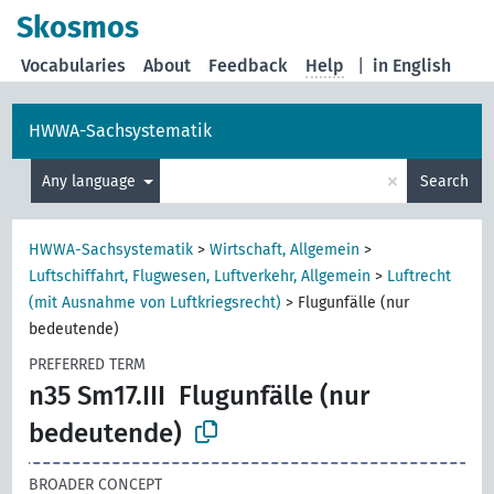
Skosmos
Vocabularies
About
Feedback
Help
|
in English
HWWA-Sachsystematik
×
Any language
Search
HWWA-Sachsystematik
>
Wirtschaft, Allgemein
>
Luftschiffahrt, Flugwesen, Luftverkehr, Allgemein
>
Luftrecht
(mit Ausnahme von Luftkriegsrecht)
>
Flugunfälle (nur
bedeutende)
PREFERRED TERM
n35 Sm17.III
Flugunfälle (nur
bedeutende)
BROADER CONCEPT