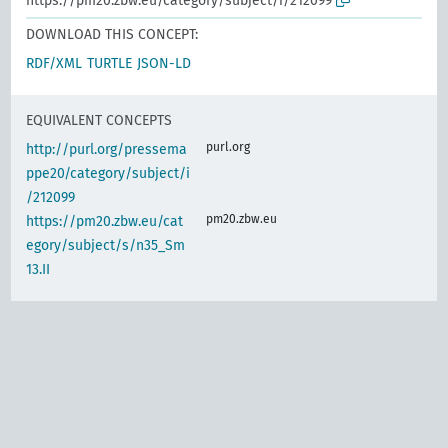
https://pm20.zbw.eu/category/subject/i/212099
DOWNLOAD THIS CONCEPT:
RDF/XML
TURTLE
JSON-LD
EQUIVALENT CONCEPTS
purl.org
http://purl.org/pressema
ppe20/category/subject/i
/212099
pm20.zbw.eu
https://pm20.zbw.eu/cat
egory/subject/s/n35_Sm
13.II