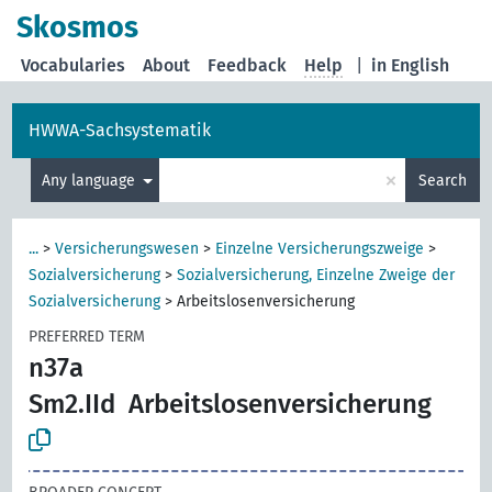
Skosmos
Vocabularies
About
Feedback
Help
|
in English
HWWA-Sachsystematik
×
Any language
Search
...
>
Versicherungswesen
>
Einzelne Versicherungszweige
>
Sozialversicherung
>
Sozialversicherung, Einzelne Zweige der
Sozialversicherung
>
Arbeitslosenversicherung
PREFERRED TERM
n37a
Sm2.IId
Arbeitslosenversicherung