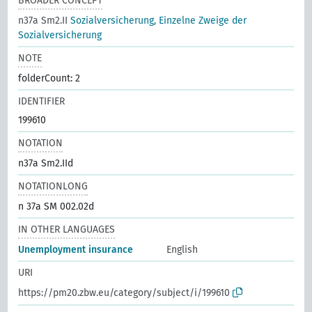
BROADER CONCEPT
n37a Sm2.II
Sozialversicherung, Einzelne Zweige der
Sozialversicherung
NOTE
folderCount: 2
IDENTIFIER
199610
NOTATION
n37a Sm2.IId
NOTATIONLONG
n 37a SM 002.02d
IN OTHER LANGUAGES
Unemployment insurance
English
URI
https://pm20.zbw.eu/category/subject/i/199610