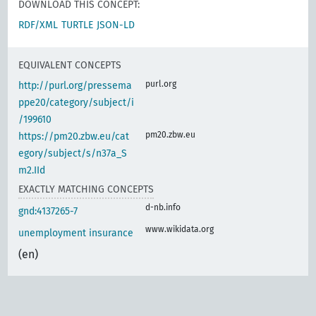
DOWNLOAD THIS CONCEPT:
RDF/XML
TURTLE
JSON-LD
EQUIVALENT CONCEPTS
purl.org
http://purl.org/pressema
ppe20/category/subject/i
/199610
pm20.zbw.eu
https://pm20.zbw.eu/cat
egory/subject/s/n37a_S
m2.IId
EXACTLY MATCHING CONCEPTS
d-nb.info
gnd:4137265-7
www.wikidata.org
unemployment insurance
(en)