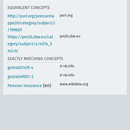
EQUIVALENT CONCEPTS
purl.org
http://purl.org/pressema
ppe20/category/subject/i
/199609
pm20.zbw.eu
https://pm20.zbw.eu/cat
egory/subject/s/n37a_S
m2.IIc
EXACTLY MATCHING CONCEPTS
d-nb.info
gnd:4001479-4
d-nb.info
gnd:4049507-3
www.wikidata.org
(en)
Pension insurance