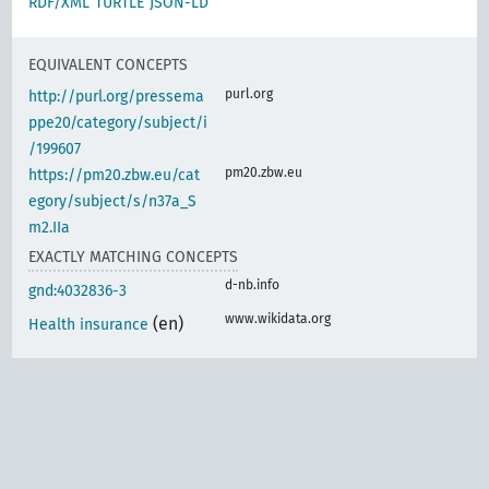
RDF/XML
TURTLE
JSON-LD
EQUIVALENT CONCEPTS
purl.org
http://purl.org/pressema
ppe20/category/subject/i
/199607
pm20.zbw.eu
https://pm20.zbw.eu/cat
egory/subject/s/n37a_S
m2.IIa
EXACTLY MATCHING CONCEPTS
d-nb.info
gnd:4032836-3
www.wikidata.org
(en)
Health insurance