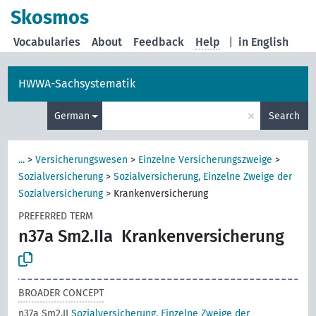
Skosmos
Vocabularies
About
Feedback
Help
|
in English
HWWA-Sachsystematik
×
German
Search
...
>
Versicherungswesen
>
Einzelne Versicherungszweige
>
Sozialversicherung
>
Sozialversicherung, Einzelne Zweige der
Sozialversicherung
>
Krankenversicherung
PREFERRED TERM
n37a Sm2.IIa
Krankenversicherung
BROADER CONCEPT
n37a Sm2.II
Sozialversicherung, Einzelne Zweige der