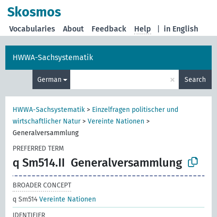
Skosmos
Vocabularies
About
Feedback
Help
|
in English
HWWA-Sachsystematik
×
German
Search
HWWA-Sachsystematik
>
Einzelfragen politischer und
wirtschaftlicher Natur
>
Vereinte Nationen
>
Generalversammlung
PREFERRED TERM
q Sm514.II
Generalversammlung
BROADER CONCEPT
q Sm514
Vereinte Nationen
IDENTIFIER