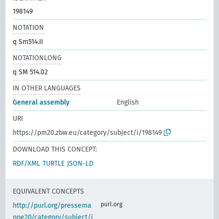
198149
NOTATION
q Sm514.II
NOTATIONLONG
q SM 514.02
IN OTHER LANGUAGES
General assembly
English
URI
https://pm20.zbw.eu/category/subject/i/198149
DOWNLOAD THIS CONCEPT:
RDF/XML
TURTLE
JSON-LD
EQUIVALENT CONCEPTS
purl.org
http://purl.org/pressema
ppe20/category/subject/i