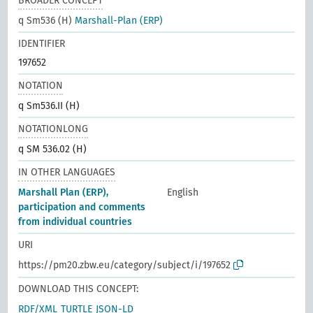
BROADER CONCEPT
q Sm536 (H)
Marshall-Plan (ERP)
IDENTIFIER
197652
NOTATION
q Sm536.II (H)
NOTATIONLONG
q SM 536.02 (H)
IN OTHER LANGUAGES
Marshall Plan (ERP),
English
participation and comments
from individual countries
URI
https://pm20.zbw.eu/category/subject/i/197652
DOWNLOAD THIS CONCEPT:
RDF/XML
TURTLE
JSON-LD