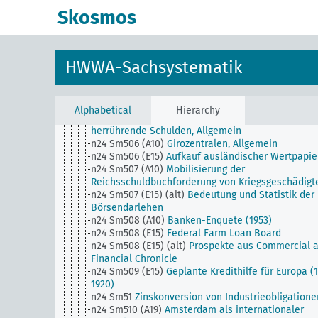
Banken, Allgemein
Skosmos
n24 Sm503 (A10)
Bargeldlose Arbeitsgemeinschaf
(Ausgleichskassen), Allgemein
n24 Sm503 (E15) (alt)
Financial Situation aus Jour
of Commerce
HWWA-Sachsystematik
n24 Sm503 (H)
Norman Plan
n24 Sm504 (E15)
War Finance Corporation
n24 Sm505 (A10)
Der Numerus clausus im
Bankgewerbe
Alphabetical
Hierarchy
n24 Sm505 (E15)
Interalliierte aus den Weltkriege
herrührende Schulden, Allgemein
n24 Sm506 (A10)
Girozentralen, Allgemein
n24 Sm506 (E15)
Aufkauf ausländischer Wertpapie
n24 Sm507 (A10)
Mobilisierung der
Reichsschuldbuchforderung von Kriegsgeschädigt
n24 Sm507 (E15) (alt)
Bedeutung und Statistik der
Börsendarlehen
n24 Sm508 (A10)
Banken-Enquete (1953)
n24 Sm508 (E15)
Federal Farm Loan Board
n24 Sm508 (E15) (alt)
Prospekte aus Commercial 
Financial Chronicle
n24 Sm509 (E15)
Geplante Kredithilfe für Europa (
1920)
n24 Sm51
Zinskonversion von Industrieobligatione
n24 Sm510 (A19)
Amsterdam als internationaler