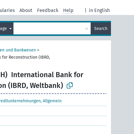
ularies
About
Feedback
Help
|
in English
×
uage
Search
sen und Bankwesen
>
 for Reconstruction (IBRD,
(H)
International Bank for
on (IBRD, Weltbank)
reditunternehmungen, Allgemein