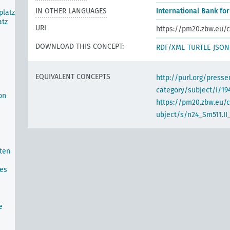
IN OTHER LANGUAGES
International Bank fo
platz
atz
URI
https://pm20.zbw.eu/c
DOWNLOAD THIS CONCEPT:
RDF/XML
TURTLE
JSON
EQUIVALENT CONCEPTS
http://purl.org/pres
category/subject/i/19
on
https://pm20.zbw.eu/
ubject/s/n24_Sm511.II
aten
es
e