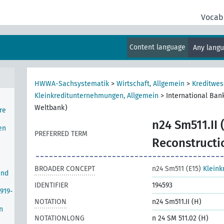
ten
Vocab
nal
Content language
Any lang
n
HWWA-Sachsystematik
>
Wirtschaft, Allgemein
>
Kreditwe
Kleinkreditunternehmungen, Allgemein
>
International Bank
Weltbank)
re
n24 Sm511.II 
en
PREFERRED TERM
Reconstructi
BROADER CONCEPT
n24 Sm511 (E15)
Kleink
and
IDENTIFIER
194593
1919-
NOTATION
n24 Sm511.II (H)
n
NOTATIONLONG
n 24 SM 511.02 (H)