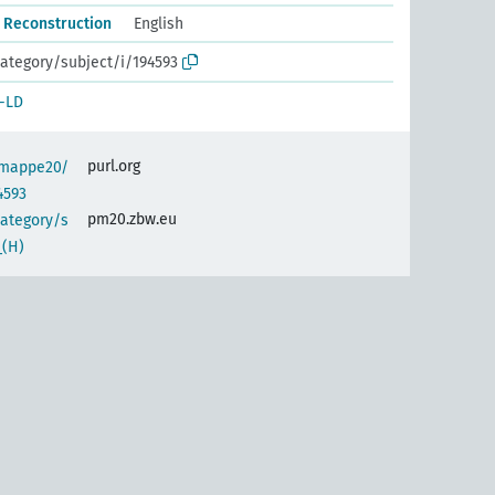
r Reconstruction
English
ategory/subject/i/194593
-LD
purl.org
semappe20/
4593
pm20.zbw.eu
category/s
_(H)