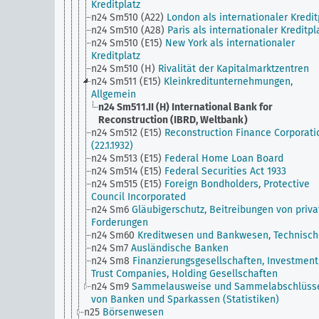
Kreditplatz
n24 Sm510 (A22)
London als internationaler Kredit
n24 Sm510 (A28)
Paris als internationaler Kreditpl
n24 Sm510 (E15)
New York als internationaler
Kreditplatz
n24 Sm510 (H)
Rivalität der Kapitalmarktzentren
n24 Sm511 (E15)
Kleinkreditunternehmungen,
Allgemein
n24 Sm511.II (H)
International Bank for
Reconstruction (IBRD, Weltbank)
n24 Sm512 (E15)
Reconstruction Finance Corporati
(22.1.1932)
n24 Sm513 (E15)
Federal Home Loan Board
n24 Sm514 (E15)
Federal Securities Act 1933
n24 Sm515 (E15)
Foreign Bondholders, Protective
Council Incorporated
n24 Sm6
Gläubigerschutz, Beitreibungen von priv
Forderungen
n24 Sm60
Kreditwesen und Bankwesen, Technisch
n24 Sm7
Ausländische Banken
n24 Sm8
Finanzierungsgesellschaften, Investment
Trust Companies, Holding Gesellschaften
n24 Sm9
Sammelausweise und Sammelabschlüss
von Banken und Sparkassen (Statistiken)
n25
Börsenwesen