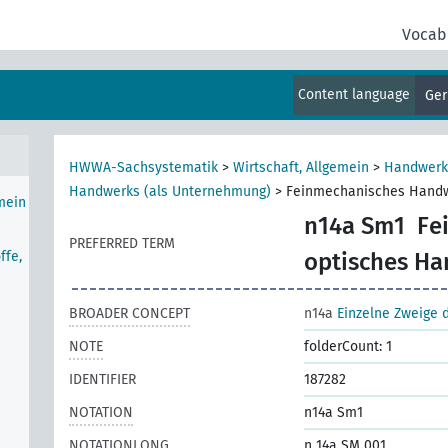
Vocab
Content language
Ge
HWWA-Sachsystematik
>
Wirtschaft, Allgemein
>
Handwerk
Handwerks (als Unternehmung)
>
Feinmechanisches Handw
mein
n14a Sm1
Fe
PREFERRED TERM
ffe,
optisches H
BROADER CONCEPT
n14a
Einzelne Zweige
NOTE
folderCount: 1
IDENTIFIER
187282
NOTATION
n14a Sm1
NOTATIONLONG
n 14a SM 001