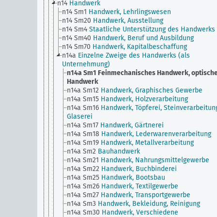
n14
Handwerk
n14 Sm1
Handwerk, Lehrlingswesen
n14 Sm20
Handwerk, Ausstellung
n14 Sm4
Staatliche Unterstützung des Handwerks
n14 Sm40
Handwerk, Beruf und Ausbildung
n14 Sm70
Handwerk, Kapitalbeschaffung
n14a
Einzelne Zweige des Handwerks (als
Unternehmung)
n14a Sm1
Feinmechanisches Handwerk, optisch
Handwerk
n14a Sm12
Handwerk, Graphisches Gewerbe
n14a Sm15
Handwerk, Holzverarbeitung
n14a Sm16
Handwerk, Töpferei, Steinverarbeitun
Glaserei
n14a Sm17
Handwerk, Gärtnerei
n14a Sm18
Handwerk, Lederwarenverarbeitung
n14a Sm19
Handwerk, Metallverarbeitung
n14a Sm2
Bauhandwerk
n14a Sm21
Handwerk, Nahrungsmittelgewerbe
n14a Sm22
Handwerk, Buchbinderei
n14a Sm25
Handwerk, Bootsbau
n14a Sm26
Handwerk, Textilgewerbe
n14a Sm27
Handwerk, Transportgewerbe
n14a Sm3
Handwerk, Bekleidung, Reinigung
n14a Sm30
Handwerk, Verschiedene