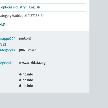
 optical industry
English
ategory/subject/i/187282
-LD
purl.org
semappe20/
7282
pm20.zbw.eu
category/s
www.wikidata.org
 optical
d-nb.info
d-nb.info
d-nb.info