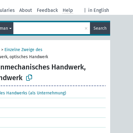
ularies
About
Feedback
Help
|
in English
×
rman
Search
>
Einzelne Zweige des
erk, optisches Handwerk
inmechanisches Handwerk,
andwerk
 des Handwerks (als Unternehmung)