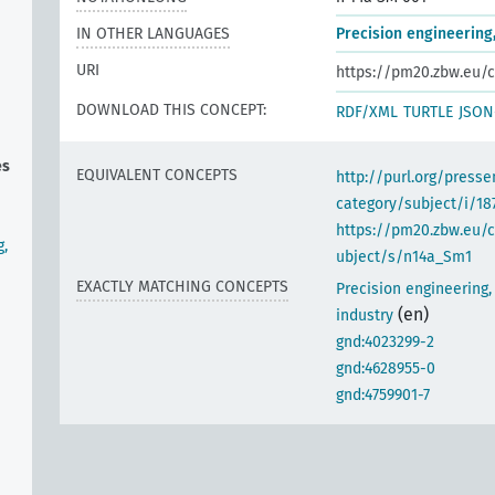
IN OTHER LANGUAGES
Precision engineering,
URI
https://pm20.zbw.eu/c
DOWNLOAD THIS CONCEPT:
RDF/XML
TURTLE
JSON
es
EQUIVALENT CONCEPTS
http://purl.org/pres
category/subject/i/18
https://pm20.zbw.eu/
g,
ubject/s/n14a_Sm1
EXACTLY MATCHING CONCEPTS
Precision engineering,
(en)
industry
gnd:4023299-2
gnd:4628955-0
gnd:4759901-7