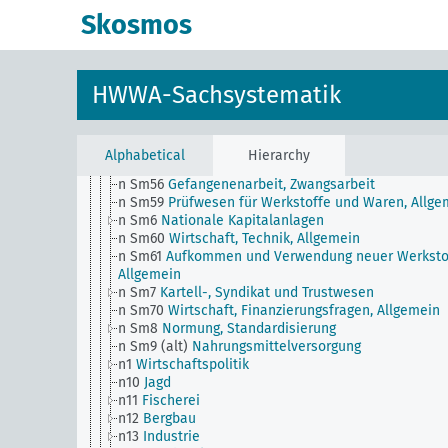
n Sm507 (A9)
NS Hago und GHG (Hamburg)
Skosmos
n Sm508 (A10)
Deutsche Arbeitsfront
n Sm508 (B111)
Japanische Arbeitsfront
n Sm51
Verteilung der Zahlungstermine
n Sm52
Lagerhaltung
HWWA-Sachsystematik
n Sm52 (alt)
Lagerhaltung
n Sm53
Immaterieller Betriebswert
n Sm54
Konjunkturbeobachtung, Allgemein
n Sm55 (alt)
Public Utilities (der Öffentlichkeit
Alphabetical
Hierarchy
dienende Versorgungs- und Verkehrsbetriebe)
n Sm56
Gefangenenarbeit, Zwangsarbeit
n Sm59
Prüfwesen für Werkstoffe und Waren, Allge
n Sm6
Nationale Kapitalanlagen
n Sm60
Wirtschaft, Technik, Allgemein
n Sm61
Aufkommen und Verwendung neuer Werksto
Allgemein
n Sm7
Kartell-, Syndikat und Trustwesen
n Sm70
Wirtschaft, Finanzierungsfragen, Allgemein
n Sm8
Normung, Standardisierung
n Sm9 (alt)
Nahrungsmittelversorgung
n1
Wirtschaftspolitik
n10
Jagd
n11
Fischerei
n12
Bergbau
n13
Industrie