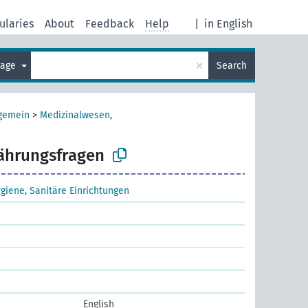
ularies
About
Feedback
Help
|
in English
×
uage
Search
lgemein
>
Medizinalwesen,
ährungsfragen
giene, Sanitäre Einrichtungen
English