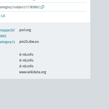
ategory/subject/i/185602
-LD
purl.org
semappe20/
5602
pm20.zbw.eu
category/s
d-nb.info
d-nb.info
d-nb.info
www.wikidata.org