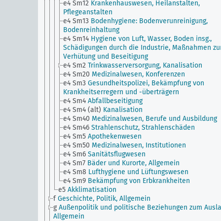
e4 Sm12
Krankenhauswesen, Heilanstalten,
Pflegeanstalten
e4 Sm13
Bodenhygiene: Bodenverunreinigung,
Bodenreinhaltung
e4 Sm14
Hygiene von Luft, Wasser, Boden insg.,
Schädigungen durch die Industrie, Maßnahmen zu
Verhütung und Beseitigung
e4 Sm2
Trinkwasserversorgung, Kanalisation
e4 Sm20
Medizinalwesen, Konferenzen
e4 Sm3
Gesundheitspolizei, Bekämpfung von
Krankheitserregern und -überträgern
e4 Sm4
Abfallbeseitigung
e4 Sm4 (alt)
Kanalisation
e4 Sm40
Medizinalwesen, Berufe und Ausbildung
e4 Sm46
Strahlenschutz, Strahlenschäden
e4 Sm5
Apothekenwesen
e4 Sm50
Medizinalwesen, Institutionen
e4 Sm6
Sanitätsflugwesen
e4 Sm7
Bäder und Kurorte, Allgemein
e4 Sm8
Lufthygiene und Lüftungswesen
e4 Sm9
Bekämpfung von Erbkrankheiten
e5
Akklimatisation
f
Geschichte, Politik, Allgemein
g
Außenpolitik und politische Beziehungen zum Ausla
Allgemein