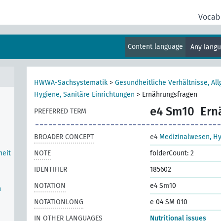
Vocab
Content language
Any lang
HWWA-Sachsystematik
>
Gesundheitliche Verhältnisse, Al
Hygiene, Sanitäre Einrichtungen
>
Ernährungsfragen
e4 Sm10
Ern
PREFERRED TERM
BROADER CONCEPT
e4
Medizinalwesen, Hy
heit
NOTE
folderCount: 2
IDENTIFIER
185602
NOTATION
e4 Sm10
n
NOTATIONLONG
e 04 SM 010
IN OTHER LANGUAGES
Nutritional issues