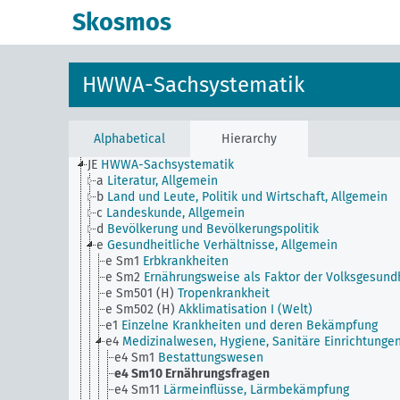
Skosmos
HWWA-Sachsystematik
Alphabetical
Hierarchy
JE
HWWA-Sachsystematik
a
Literatur, Allgemein
b
Land und Leute, Politik und Wirtschaft, Allgemein
c
Landeskunde, Allgemein
d
Bevölkerung und Bevölkerungspolitik
e
Gesundheitliche Verhältnisse, Allgemein
e Sm1
Erbkrankheiten
e Sm2
Ernährungsweise als Faktor der Volksgesund
e Sm501 (H)
Tropenkrankheit
e Sm502 (H)
Akklimatisation I (Welt)
e1
Einzelne Krankheiten und deren Bekämpfung
e4
Medizinalwesen, Hygiene, Sanitäre Einrichtunge
e4 Sm1
Bestattungswesen
e4 Sm10
Ernährungsfragen
e4 Sm11
Lärmeinflüsse, Lärmbekämpfung