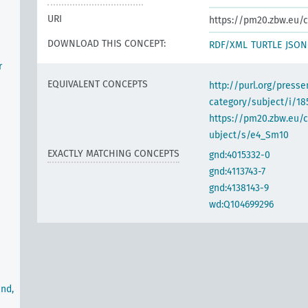
URI
https://pm20.zbw.eu/c
DOWNLOAD THIS CONCEPT:
RDF/XML
TURTLE
JSON
r
EQUIVALENT CONCEPTS
http://purl.org/pres
category/subject/i/18
https://pm20.zbw.eu/
ubject/s/e4_Sm10
EXACTLY MATCHING CONCEPTS
gnd:4015332-0
gnd:4113743-7
gnd:4138143-9
wd:Q104699296
nd,