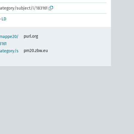
ategory/subject/i/183161
-LD
purl.org
semappe20/
3161
pm20.zbw.eu
category/s