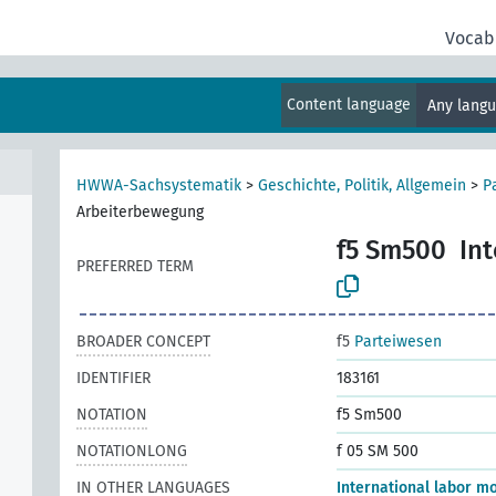
Vocab
Content language
Any lang
HWWA-Sachsystematik
>
Geschichte, Politik, Allgemein
>
P
Arbeiterbewegung
f5 Sm500
In
PREFERRED TERM
BROADER CONCEPT
f5
Parteiwesen
IDENTIFIER
183161
NOTATION
f5 Sm500
NOTATIONLONG
f 05 SM 500
IN OTHER LANGUAGES
International labor 