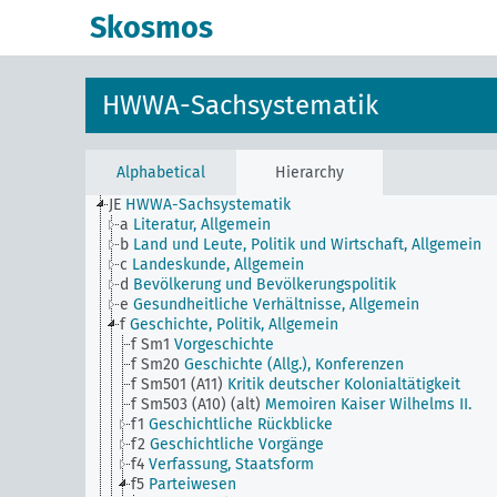
Skosmos
HWWA-Sachsystematik
Alphabetical
Hierarchy
JE
HWWA-Sachsystematik
a
Literatur, Allgemein
b
Land und Leute, Politik und Wirtschaft, Allgemein
c
Landeskunde, Allgemein
d
Bevölkerung und Bevölkerungspolitik
e
Gesundheitliche Verhältnisse, Allgemein
f
Geschichte, Politik, Allgemein
f Sm1
Vorgeschichte
f Sm20
Geschichte (Allg.), Konferenzen
f Sm501 (A11)
Kritik deutscher Kolonialtätigkeit
f Sm503 (A10) (alt)
Memoiren Kaiser Wilhelms II.
f1
Geschichtliche Rückblicke
f2
Geschichtliche Vorgänge
f4
Verfassung, Staatsform
f5
Parteiwesen