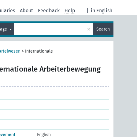
ularies
About
Feedback
Help
|
in English
×
uage
Search
arteiwesen
>
Internationale
ternationale Arbeiterbewegung
movement
English