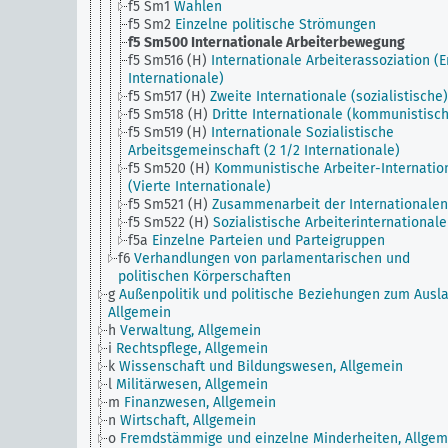
f5 Sm1
Wahlen
f5 Sm2
Einzelne politische Strömungen
f5 Sm500
Internationale Arbeiterbewegung
f5 Sm516 (H)
Internationale Arbeiterassoziation (E
Internationale)
f5 Sm517 (H)
Zweite Internationale (sozialistische)
f5 Sm518 (H)
Dritte Internationale (kommunistisc
f5 Sm519 (H)
Internationale Sozialistische
Arbeitsgemeinschaft (2 1/2 Internationale)
f5 Sm520 (H)
Kommunistische Arbeiter-Internatio
(Vierte Internationale)
f5 Sm521 (H)
Zusammenarbeit der Internationalen
f5 Sm522 (H)
Sozialistische Arbeiterinternationale
f5a
Einzelne Parteien und Parteigruppen
f6
Verhandlungen von parlamentarischen und
politischen Körperschaften
g
Außenpolitik und politische Beziehungen zum Ausla
Allgemein
h
Verwaltung, Allgemein
i
Rechtspflege, Allgemein
k
Wissenschaft und Bildungswesen, Allgemein
l
Militärwesen, Allgemein
m
Finanzwesen, Allgemein
n
Wirtschaft, Allgemein
o
Fremdstämmige und einzelne Minderheiten, Allgem