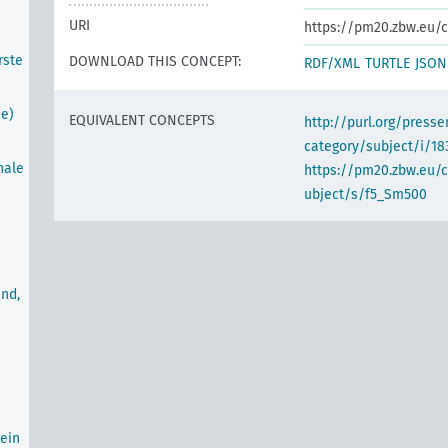
URI
https://pm20.zbw.eu/c
rste
DOWNLOAD THIS CONCEPT:
RDF/XML
TURTLE
JSON
he)
EQUIVALENT CONCEPTS
http://purl.org/pres
category/subject/i/18
nale
https://pm20.zbw.eu/
ubject/s/f5_Sm500
nd,
ein