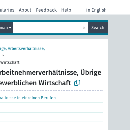
ularies
About
Feedback
Help
|
in English
×
rman
Search
age, Arbeitsverhältnisse,
n
>
 Wirtschaft
rbeitnehmerverhältnisse, Übrige
ewerblichen Wirtschaft
ältnisse in einzelnen Berufen