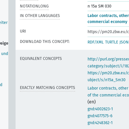
NOTATIONLONG
n 15a SM 030
IN OTHER LANGUAGES
Labor contracts, othe
commercial economy
iter
URI
https://pm20.zbw.eu/c
DOWNLOAD THIS CONCEPT:
RDF/XML
TURTLE
JSON
weige
n und
EQUIVALENT CONCEPTS
http://purl.org/pres
category/subject/i/18
https://pm20.zbw.eu/
ubject/s/n15a_Sm30
nd
EXACTLY MATCHING CONCEPTS
Labor contracts, othe
of the commercial ec
(en)
gnd:4002623-1
gnd:4077575-6
gnd:4248362-1