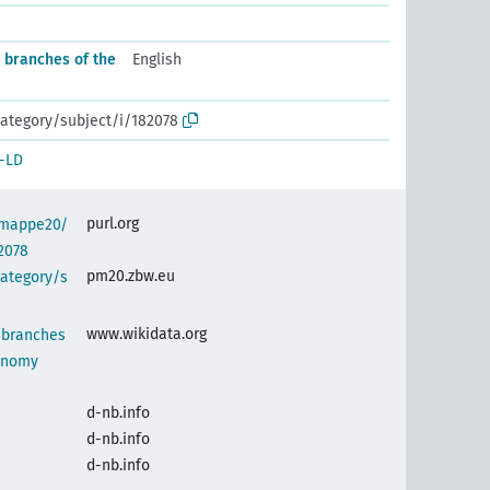
r branches of the
English
ategory/subject/i/182078
-LD
purl.org
semappe20/
2078
pm20.zbw.eu
category/s
www.wikidata.org
r branches
onomy
d-nb.info
d-nb.info
d-nb.info