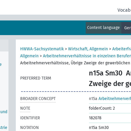
Vocab
rie
der
Content language
Ge
strie
HWWA-Sachsystematik
>
Wirtschaft, Allgemein
>
Arbeiterfr
Allgemein
>
Arbeitnehmerverhältnisse in einzelnen Berufe
Arbeitnehmerverhältnisse, Übrige Zweige der gewerblichen
e
n15a Sm30
A
PREFERRED TERM
Zweige der g
BROADER CONCEPT
n15a
Arbeitnehmerverh
NOTE
folderCount: 2
 und
IDENTIFIER
182078
trie
NOTATION
n15a Sm30