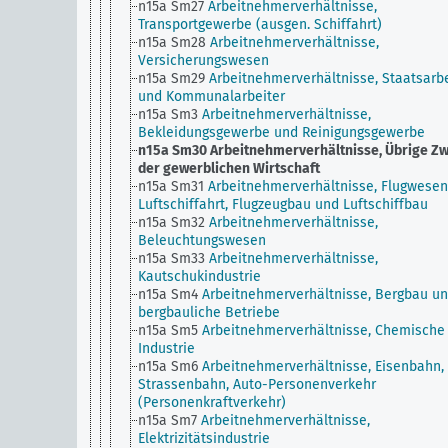
n15a Sm27
Arbeitnehmerverhältnisse,
Transportgewerbe (ausgen. Schiffahrt)
n15a Sm28
Arbeitnehmerverhältnisse,
Versicherungswesen
n15a Sm29
Arbeitnehmerverhältnisse, Staatsarbe
und Kommunalarbeiter
n15a Sm3
Arbeitnehmerverhältnisse,
Bekleidungsgewerbe und Reinigungsgewerbe
n15a Sm30
Arbeitnehmerverhältnisse, Übrige Z
der gewerblichen Wirtschaft
n15a Sm31
Arbeitnehmerverhältnisse, Flugwese
Luftschiffahrt, Flugzeugbau und Luftschiffbau
n15a Sm32
Arbeitnehmerverhältnisse,
Beleuchtungswesen
n15a Sm33
Arbeitnehmerverhältnisse,
Kautschukindustrie
n15a Sm4
Arbeitnehmerverhältnisse, Bergbau u
bergbauliche Betriebe
n15a Sm5
Arbeitnehmerverhältnisse, Chemische
Industrie
n15a Sm6
Arbeitnehmerverhältnisse, Eisenbahn,
Strassenbahn, Auto-Personenverkehr
(Personenkraftverkehr)
n15a Sm7
Arbeitnehmerverhältnisse,
Elektrizitätsindustrie