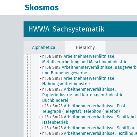
n15a Sm14
Arbeitnehmerverhältnisse,
Skosmos
Handelsgewerbe
n15a Sm15
Arbeitnehmerverhältnisse, Holzindust
und Holzverarbeitung, Holzverkohlung
n15a Sm16
Arbeitnehmerverhältnisse, Industrie 
HWWA-Sachsystematik
Steine und Erden
n15a Sm17
Arbeitnehmerverhältnisse,
Landwirtschaft, Forstwirtschaft, Gärtnerei
n15a Sm18
Arbeitnehmerverhältnisse, Lederindu
Alphabetical
Hierarchy
und Lederverarbeitung
n15a Sm19
Arbeitnehmerverhältnisse,
Metallverarbeitung und Maschinenindustrie
n15a Sm2
Arbeitnehmerverhältnisse, Baugewerb
und Baunebengewerbe
n15a Sm21
Arbeitnehmerverhältnisse,
Nahrungsmittelindustrie
n15a Sm22
Arbeitnehmerverhältnisse,
Papierindustrie und Kartonagen-Industrie,
Buchbinderei
n15a Sm23
Arbeitnehmerverhältnisse, Post,
Telegraph (Telegraf), Telephon (Telefon)
n15a Sm24
Arbeitnehmerverhältnisse, Schiffahrt
Hafenbetrieb
n15a Sm25
Arbeitnehmerverhältnisse, Schiffbau
n15a Sm26
Arbeitnehmerverhältnisse, Textilindus