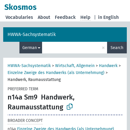
Skosmos
Vocabularies
About
Feedback
Help
|
in English
HWWA-Sachsystematik
×
German
Search
HWWA-Sachsystematik
>
Wirtschaft, Allgemein
>
Handwerk
>
Einzelne Zweige des Handwerks (als Unternehmung)
>
Handwerk, Raumausstattung
PREFERRED TERM
n14a Sm9
Handwerk,
Raumausstattung
BROADER CONCEPT
n14a
Einzelne Zweige des Handwerks (als Unternehmung)