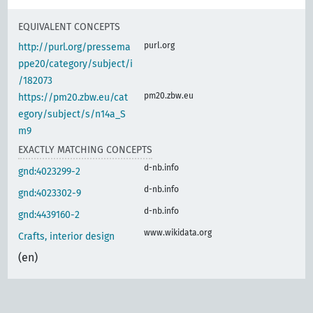
EQUIVALENT CONCEPTS
purl.org
http://purl.org/pressema
ppe20/category/subject/i
/182073
pm20.zbw.eu
https://pm20.zbw.eu/cat
egory/subject/s/n14a_S
m9
EXACTLY MATCHING CONCEPTS
d-nb.info
gnd:4023299-2
d-nb.info
gnd:4023302-9
d-nb.info
gnd:4439160-2
www.wikidata.org
Crafts, interior design
(en)