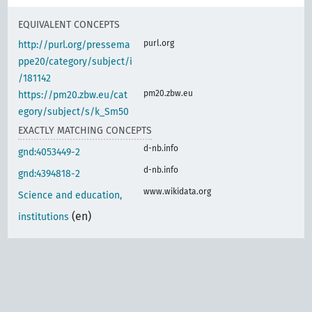
EQUIVALENT CONCEPTS
purl.org
http://purl.org/pressema
ppe20/category/subject/i
/181142
pm20.zbw.eu
https://pm20.zbw.eu/cat
egory/subject/s/k_Sm50
EXACTLY MATCHING CONCEPTS
d-nb.info
gnd:4053449-2
d-nb.info
gnd:4394818-2
www.wikidata.org
Science and education,
(en)
institutions