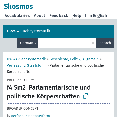
Skosmos
Vocabularies
About
Feedback
Help
|
in English
HWWA-Sachsystematik
×
German
Search
HWWA-Sachsystematik
>
Geschichte, Politik, Allgemein
>
Verfassung, Staatsform
>
Parlamentarische und politische
Körperschaften
PREFERRED TERM
f4 Sm2
Parlamentarische und
politische Körperschaften
BROADER CONCEPT
f4
Verfassung, Staatsform