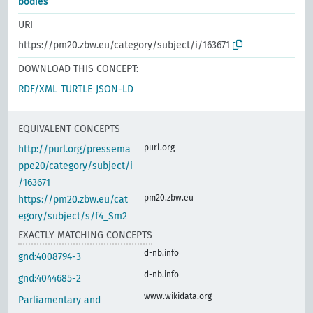
bodies
URI
https://pm20.zbw.eu/category/subject/i/163671
DOWNLOAD THIS CONCEPT:
RDF/XML
TURTLE
JSON-LD
EQUIVALENT CONCEPTS
purl.org
http://purl.org/pressema
ppe20/category/subject/i
/163671
pm20.zbw.eu
https://pm20.zbw.eu/cat
egory/subject/s/f4_Sm2
EXACTLY MATCHING CONCEPTS
d-nb.info
gnd:4008794-3
d-nb.info
gnd:4044685-2
www.wikidata.org
Parliamentary and