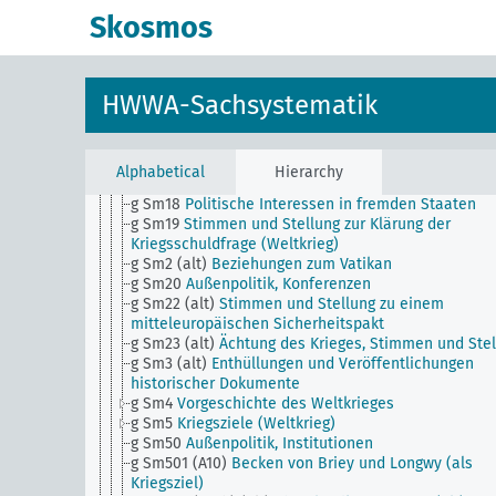
g Sm12 (alt)
Politische und kulturelle Propaganda (a
Skosmos
g Sm13
Islampolitik
g Sm14
Stimmen und Stellung zu den deutschen
Friedensdiktatbestimmungen und deren Ausführun
(Versailles)
HWWA-Sachsystematik
g Sm15
Beziehungen zum Völkerbund
g Sm16 (alt)
Stimmen und Stellung zum
österreichischen Friedensvertrag (St. Germain)
g Sm17 (alt)
Stimmen und Stellung zum türkischen
Alphabetical
Hierarchy
Friedensvertrag (Sevres)
g Sm18
Politische Interessen in fremden Staaten
g Sm19
Stimmen und Stellung zur Klärung der
Kriegsschuldfrage (Weltkrieg)
g Sm2 (alt)
Beziehungen zum Vatikan
g Sm20
Außenpolitik, Konferenzen
g Sm22 (alt)
Stimmen und Stellung zu einem
mitteleuropäischen Sicherheitspakt
g Sm23 (alt)
Ächtung des Krieges, Stimmen und Stel
g Sm3 (alt)
Enthüllungen und Veröffentlichungen
historischer Dokumente
g Sm4
Vorgeschichte des Weltkrieges
g Sm5
Kriegsziele (Weltkrieg)
g Sm50
Außenpolitik, Institutionen
g Sm501 (A10)
Becken von Briey und Longwy (als
Kriegsziel)