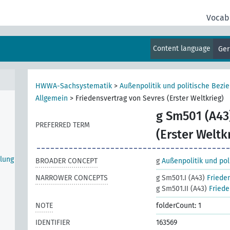
lt)
Vocab
g
Content language
Ge
HWWA-Sachsystematik
>
Außenpolitik und politische Bezi
Allgemein
>
Friedensvertrag von Sevres (Erster Weltkrieg)
g Sm501 (A43
PREFERRED TERM
(Erster Weltk
lung
BROADER CONCEPT
g
Außenpolitik und po
NARROWER CONCEPTS
g Sm501.I (A43)
Friede
g Sm501.II (A43)
Friede
NOTE
folderCount: 1
IDENTIFIER
163569