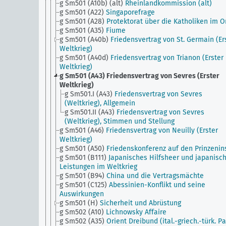
g Sm501 (A10b) (alt)
Rheinlandkommission (alt)
g Sm501 (A22)
Singaporefrage
g Sm501 (A28)
Protektorat über die Katholiken im O
g Sm501 (A35)
Fiume
g Sm501 (A40b)
Friedensvertrag von St. Germain (Er
Weltkrieg)
g Sm501 (A40d)
Friedensvertrag von Trianon (Erster
Weltkrieg)
g Sm501 (A43)
Friedensvertrag von Sevres (Erster
Weltkrieg)
g Sm501.I (A43)
Friedensvertrag von Sevres
(Weltkrieg), Allgemein
g Sm501.II (A43)
Friedensvertrag von Sevres
(Weltkrieg), Stimmen und Stellung
g Sm501 (A46)
Friedensvertrag von Neuilly (Erster
Weltkrieg)
g Sm501 (A50)
Friedenskonferenz auf den Prinzenin
g Sm501 (B111)
Japanisches Hilfsheer und japanisc
Leistungen im Weltkrieg
g Sm501 (B94)
China und die Vertragsmächte
g Sm501 (C125)
Abessinien-Konflikt und seine
Auswirkungen
g Sm501 (H)
Sicherheit und Abrüstung
g Sm502 (A10)
Lichnowsky Affaire
g Sm502 (A35)
Orient Dreibund (ital.-griech.-türk. Pa