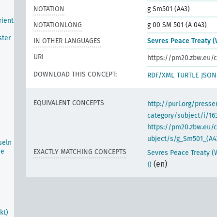
NOTATION
g Sm501 (A43)
rient
NOTATIONLONG
g 00 SM 501 (A 043)
ster
IN OTHER LANGUAGES
Sevres Peace Treaty (
URI
https://pm20.zbw.eu/c
DOWNLOAD THIS CONCEPT:
RDF/XML
TURTLE
JSON
EQUIVALENT CONCEPTS
http://purl.org/pres
category/subject/i/16
https://pm20.zbw.eu/
ubject/s/g_Sm501_(A4
seln
he
EXACTLY MATCHING CONCEPTS
Sevres Peace Treaty (
(en)
I)
kt)