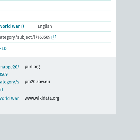
World War I)
English
ategory/subject/i/163569
-LD
purl.org
semappe20/
3569
pm20.zbw.eu
category/s
3)
www.wikidata.org
World War