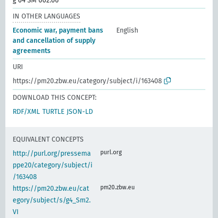
g 04 SM 002.06
IN OTHER LANGUAGES
Economic war, payment bans
English
and cancellation of supply
agreements
URI
https://pm20.zbw.eu/category/subject/i/163408
DOWNLOAD THIS CONCEPT:
RDF/XML
TURTLE
JSON-LD
EQUIVALENT CONCEPTS
purl.org
http://purl.org/pressema
ppe20/category/subject/i
/163408
pm20.zbw.eu
https://pm20.zbw.eu/cat
egory/subject/s/g4_Sm2.
VI