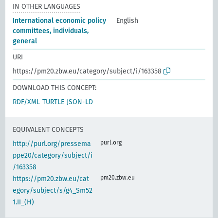
IN OTHER LANGUAGES
International economic policy
English
committees, individuals,
general
URI
https://pm20.zbw.eu/category/subject/i/163358
DOWNLOAD THIS CONCEPT:
RDF/XML
TURTLE
JSON-LD
EQUIVALENT CONCEPTS
purl.org
http://purl.org/pressema
ppe20/category/subject/i
/163358
pm20.zbw.eu
https://pm20.zbw.eu/cat
egory/subject/s/g4_Sm52
1.II_(H)