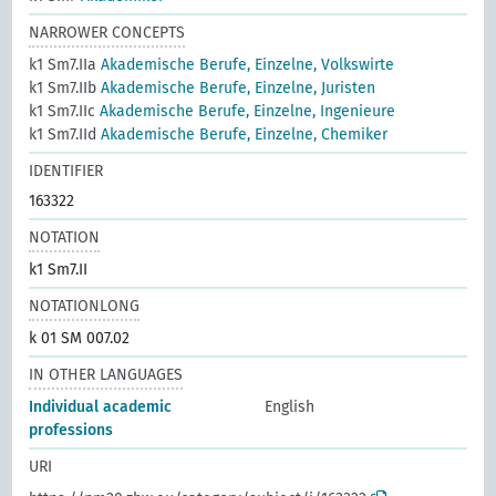
NARROWER CONCEPTS
k1 Sm7.IIa
Akademische Berufe, Einzelne, Volkswirte
k1 Sm7.IIb
Akademische Berufe, Einzelne, Juristen
k1 Sm7.IIc
Akademische Berufe, Einzelne, Ingenieure
k1 Sm7.IId
Akademische Berufe, Einzelne, Chemiker
IDENTIFIER
163322
NOTATION
k1 Sm7.II
NOTATIONLONG
k 01 SM 007.02
IN OTHER LANGUAGES
Individual academic
English
professions
URI