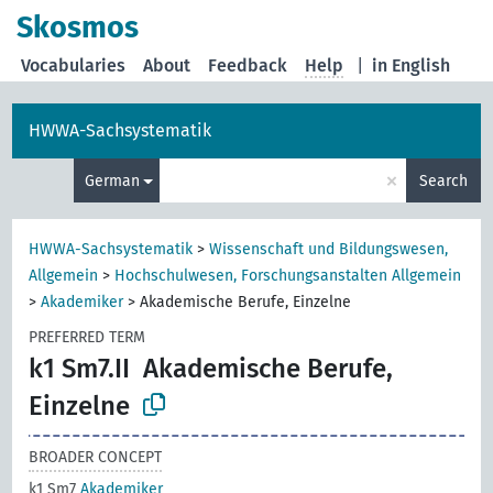
Skosmos
Vocabularies
About
Feedback
Help
|
in English
HWWA-Sachsystematik
×
German
Search
HWWA-Sachsystematik
>
Wissenschaft und Bildungswesen,
Allgemein
>
Hochschulwesen, Forschungsanstalten Allgemein
>
Akademiker
>
Akademische Berufe, Einzelne
PREFERRED TERM
k1 Sm7.II
Akademische Berufe,
Einzelne
BROADER CONCEPT
k1 Sm7
Akademiker