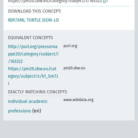
https://pm20.zbw.eu/category/subject/i/163322
DOWNLOAD THIS CONCEPT:
RDF/XML
TURTLE
JSON-LD
EQUIVALENT CONCEPTS
purl.org
http://purl.org/pressema
ppe20/category/subject/i
/163322
pm20.zbw.eu
https://pm20.zbw.eu/cat
egory/subject/s/k1_Sm7.I
I
EXACTLY MATCHING CONCEPTS
www.wikidata.org
Individual academic
(en)
professions