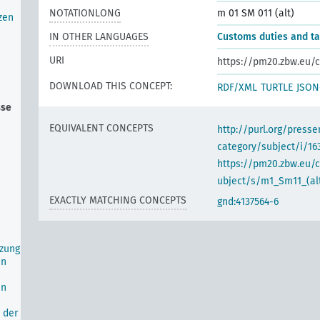
NOTATIONLONG
m 01 SM 011 (alt)
zen
IN OTHER LANGUAGES
Customs duties and t
URI
https://pm20.zbw.eu/c
DOWNLOAD THIS CONCEPT:
RDF/XML
TURTLE
JSON
sse
EQUIVALENT CONCEPTS
http://purl.org/pres
category/subject/i/16
https://pm20.zbw.eu/
ubject/s/m1_Sm11_(al
EXACTLY MATCHING CONCEPTS
gnd:4137564-6
tzung
en
en
 der