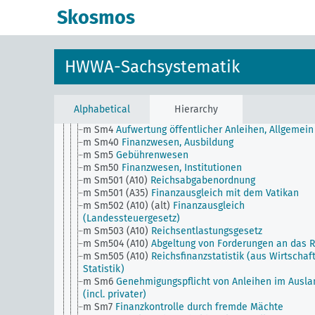
m
Finanzwesen, Allgemein
Skosmos
m Sm1 (alt)
Submissionswesen (alt)
m Sm1 (obsolet)
Privatwirtschaftliche Betätigung d
Öffentlichen Hand (obsolet)
m Sm11
Staatslotterie, Allgemein
HWWA-Sachsystematik
m Sm12
Submissionswesen
m Sm2
Privatwirtschaftliche Betätigung der
Öffentlichen Hand
m Sm20
Finanzwesen, Konferenzen
Alphabetical
Hierarchy
m Sm3
Fiskalisches Vermögen, Staatsschuld
m Sm4
Aufwertung öffentlicher Anleihen, Allgemein
m Sm40
Finanzwesen, Ausbildung
m Sm5
Gebührenwesen
m Sm50
Finanzwesen, Institutionen
m Sm501 (A10)
Reichsabgabenordnung
m Sm501 (A35)
Finanzausgleich mit dem Vatikan
m Sm502 (A10) (alt)
Finanzausgleich
(Landessteuergesetz)
m Sm503 (A10)
Reichsentlastungsgesetz
m Sm504 (A10)
Abgeltung von Forderungen an das R
m Sm505 (A10)
Reichsfinanzstatistik (aus Wirtschaf
Statistik)
m Sm6
Genehmigungspflicht von Anleihen im Ausla
(incl. privater)
m Sm7
Finanzkontrolle durch fremde Mächte