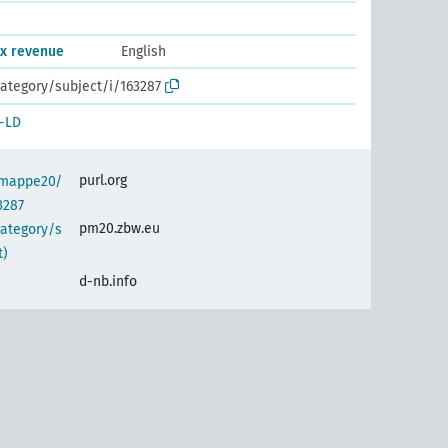
ax revenue
English
ategory/subject/i/163287
-LD
purl.org
semappe20/
3287
pm20.zbw.eu
category/s
t)
d-nb.info