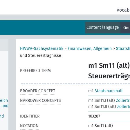
Vocab
er
Content language
Ge
HWWA-Sachsystematik
>
Finanzwesen, Allgemein
>
Staats
und Steuererträgnisse
m1 Sm11 (alt)
PREFERRED TERM
Steuererträg
BROADER CONCEPT
m1
Staatshaushalt
eich
NARROWER CONCEPTS
m1 Sm11.I (alt)
Zollert
t und
m1 Sm11.II (alt)
Zoller
nd
IDENTIFIER
163287
NOTATION
m1 Sm11 (alt)