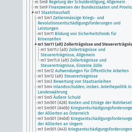
m Sm8
Regelung der Schuldentilgung, Allgemein
m Sm9
Finanzwesen der Bundesstaaten und Provin
m1
Staatshaushalt
m1 Sm1
Zahlenmässige Kriegs- und
Revolutionsentschädigungsforderungen und
Leistungen
m1 Sm11
Bildung von Sicherheitsfonds für
Krisenzeiten
m1 Sm11 (alt)
Zollerträgnisse und Steuererträgni
m1 Sm11.I (alt)
Zollerträgnisse und
Steuererträgnisse, Allgemein
m1 Sm11.II (alt)
Zollerträgnisse und
Steuererträgnisse, Einzelne Zölle
m1 Sm12
Aufwendungen für Öffentliche Arbeiten
m1 Sm12 (alt)
Steuererträgnisse
m1 Sm3
Bewertung von Staatsanleihen
m1 Sm4
Inlandsschulden, insbes. Anleihepolitik in
Landeswährung
m1 Sm5
Äußere Schuld
m1 Sm501 (A28)
Kosten und Erträge der Ruhrbese
m1 Sm501 (A40b)
Kriegsentschädigungsforderung
der Alliierten an Österreich
m1 Sm501 (A40d)
Kriegsentschädigungsforderung
der Alliierten an Ungarn
m1 Sm501 (A43)
Kriegsentschädigungsforderungen