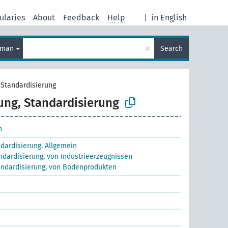
ularies
About
Feedback
Help
|
in English
×
rman
Search
Standardisierung
ng, Standardisierung
n
dardisierung, Allgemein
dardisierung, von Industrieerzeugnissen
ndardisierung, von Bodenprodukten