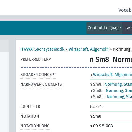
Vocab
es
Content language
Ge
ill
HWWA-Sachsystematik
>
Wirtschaft, Allgemein
>
Normung, 
n Sm8
Normu
PREFERRED TERM
BROADER CONCEPT
n
Wirtschaft, Allgemei
NARROWER CONCEPTS
n Sm8.I
Normung, Stan
n Sm8.II
Normung, Stan
n Sm8.III
Normung, Sta
IDENTIFIER
163234
NOTATION
n Sm8
NOTATIONLONG
n 00 SM 008