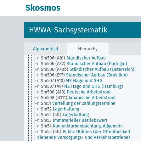
n Sm502 (H) (alt)
Allgemein betriebswirtschaftliche
Skosmos
Fragen
n Sm503 (A10) (alt)
Arbeitsleistungen für Frankreich
n Sm503 (H)
Technokratie
n Sm504 (A10)
Abtretungen von Werten auf Grund d
HWWA-Sachsystematik
Versailler Vertrages
n Sm505 (A10)
Volks-Berufs- und Betriebszählung v.
16.6.1925 (Aus Wirtschaft und Statistik)
n Sm505 (E15)
Census and House Reapportionment B
Alphabetical
Hierarchy
(1930 decenial census)
n Sm506 (A10)
Ständischer Aufbau
n Sm506 (A32)
Ständischer Aufbau (Portugal)
n Sm506 (A40b)
Ständischer Aufbau (Österreich)
n Sm506 (E97)
Ständischer Aufbau (Brasilien)
n Sm507 (A10)
NS Hago und GHG
n Sm507 (A9)
NS Hago und GHG (Hamburg)
n Sm508 (A10)
Deutsche Arbeitsfront
n Sm508 (B111)
Japanische Arbeitsfront
n Sm51
Verteilung der Zahlungstermine
n Sm52
Lagerhaltung
n Sm52 (alt)
Lagerhaltung
n Sm53
Immaterieller Betriebswert
n Sm54
Konjunkturbeobachtung, Allgemein
n Sm55 (alt)
Public Utilities (der Öffentlichkeit
dienende Versorgungs- und Verkehrsbetriebe)