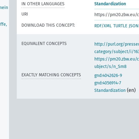
IN OTHER LANGUAGES
Standardization
mein
URI
https://pm20.zbw.eu/c
ffe,
DOWNLOAD THIS CONCEPT:
RDF/XML
TURTLE
JSON
EQUIVALENT CONCEPTS
http://purl.org/pres
category/subject/i/16
https://pm20.zbw.eu/
ubject/s/n_Sm8
EXACTLY MATCHING CONCEPTS
gnd:4042626-9
gnd:4056914-7
(en)
Standardization