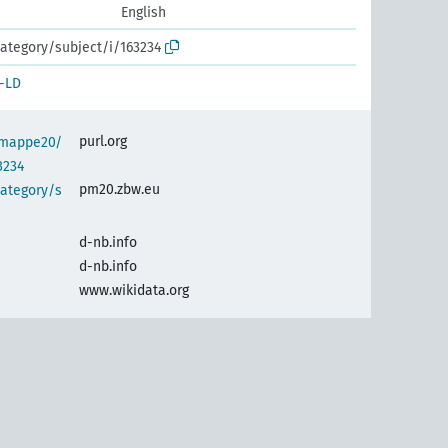
English
ategory/subject/i/163234
-LD
purl.org
semappe20/
3234
pm20.zbw.eu
category/s
d-nb.info
d-nb.info
www.wikidata.org