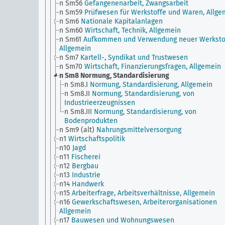
n Sm56
Gefangenenarbeit, Zwangsarbeit
n Sm59
Prüfwesen für Werkstoffe und Waren, Allge
n Sm6
Nationale Kapitalanlagen
n Sm60
Wirtschaft, Technik, Allgemein
n Sm61
Aufkommen und Verwendung neuer Werksto
Allgemein
n Sm7
Kartell-, Syndikat und Trustwesen
n Sm70
Wirtschaft, Finanzierungsfragen, Allgemein
n Sm8
Normung, Standardisierung
n Sm8.I
Normung, Standardisierung, Allgemein
n Sm8.II
Normung, Standardisierung, von
Industrieerzeugnissen
n Sm8.III
Normung, Standardisierung, von
Bodenprodukten
n Sm9 (alt)
Nahrungsmittelversorgung
n1
Wirtschaftspolitik
n10
Jagd
n11
Fischerei
n12
Bergbau
n13
Industrie
n14
Handwerk
n15
Arbeiterfrage, Arbeitsverhältnisse, Allgemein
n16
Gewerkschaftswesen, Arbeiterorganisationen
Allgemein
n17
Bauwesen und Wohnungswesen