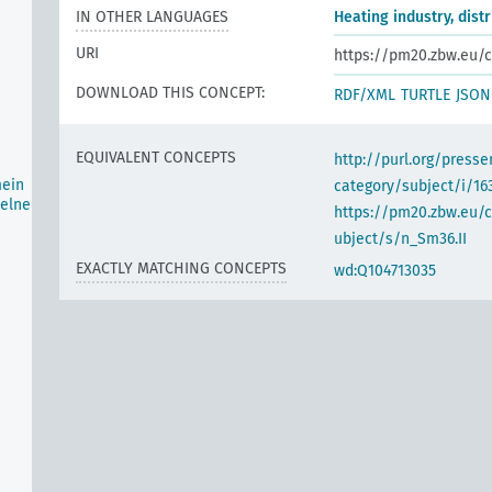
IN OTHER LANGUAGES
Heating industry, distr
URI
https://pm20.zbw.eu/c
DOWNLOAD THIS CONCEPT:
RDF/XML
TURTLE
JSON
EQUIVALENT CONCEPTS
http://purl.org/pres
mein
category/subject/i/16
zelne
https://pm20.zbw.eu/
ubject/s/n_Sm36.II
EXACTLY MATCHING CONCEPTS
wd:Q104713035