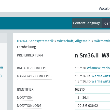
Vocab
im
ten
Content language
Ge
HWWA-Sachsystematik
>
Wirtschaft, Allgemein
>
Wärmewir
Fernheizung
n Sm36.II
Wä
PREFERRED TERM
en
BROADER CONCEPT
n Sm36
Wärmewirtsch
n)
NARROWER CONCEPTS
n Sm36.IIa
Wärmewirtsc
n Sm36.IIb
Wärmewirtsc
IDENTIFIER
163210
NOTATION
n Sm36.II
NOTATIONLONG
n 00 SM 036.02