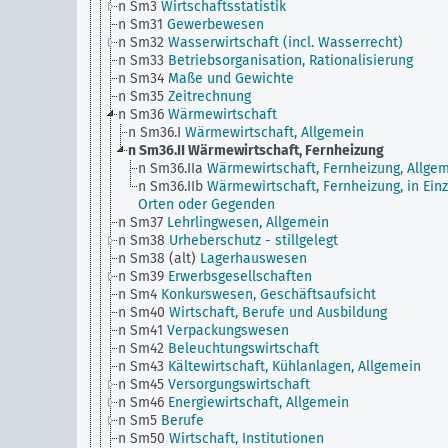
n Sm3
Wirtschaftsstatistik
n Sm31
Gewerbewesen
n Sm32
Wasserwirtschaft (incl. Wasserrecht)
n Sm33
Betriebsorganisation, Rationalisierung
n Sm34
Maße und Gewichte
n Sm35
Zeitrechnung
n Sm36
Wärmewirtschaft
n Sm36.I
Wärmewirtschaft, Allgemein
n Sm36.II
Wärmewirtschaft, Fernheizung
n Sm36.IIa
Wärmewirtschaft, Fernheizung, Allge
n Sm36.IIb
Wärmewirtschaft, Fernheizung, in Ein
Orten oder Gegenden
n Sm37
Lehrlingwesen, Allgemein
n Sm38
Urheberschutz - stillgelegt
n Sm38 (alt)
Lagerhauswesen
n Sm39
Erwerbsgesellschaften
n Sm4
Konkurswesen, Geschäftsaufsicht
n Sm40
Wirtschaft, Berufe und Ausbildung
n Sm41
Verpackungswesen
n Sm42
Beleuchtungswirtschaft
n Sm43
Kältewirtschaft, Kühlanlagen, Allgemein
n Sm45
Versorgungswirtschaft
n Sm46
Energiewirtschaft, Allgemein
n Sm5
Berufe
n Sm50
Wirtschaft, Institutionen