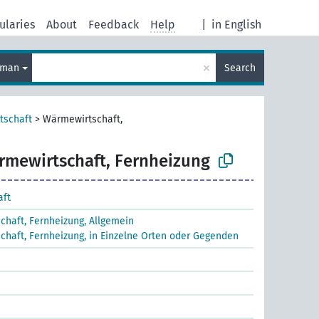
ularies
About
Feedback
Help
|
in English
×
rman
Search
tschaft
>
Wärmewirtschaft,
rmewirtschaft, Fernheizung
aft
haft, Fernheizung, Allgemein
haft, Fernheizung, in Einzelne Orten oder Gegenden