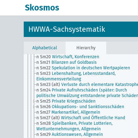
n Sm14 (alt)
Wucher- und Schiebertum
Skosmos
n Sm15
Buchführung und Bilanzierung, Allgemein
n Sm15 (alt)
Buchführungsvorschriften, Mißstände 
Bilanzwesen
n Sm16
Aufwendung für Soziallasten
HWWA-Sachsystematik
n Sm16 (alt)
Besitz und Verwertung schwacher Valu
n Sm17
Handels- und Industriespionage, Sabotage
n Sm18 (alt)
Betriebsarchive
n Sm19
Aufwertung
Alphabetical
Hierarchy
n Sm2
Zahlungsbilanz
n Sm20
Wirtschaft, Konferenzen
n Sm21
Bilanzen auf Goldbasis
n Sm22
Spekulation in deutschen Wertpapieren
n Sm23
Lebenshaltung, Lebensstandard,
Einkommensverteilung
n Sm23 (alt)
Verluste durch elementare Katastroph
n Sm24
Private Aufruhrschäden (später: Durch
politische Umwälzung entstandene private Schäde
n Sm25
Private Kriegsschäden
n Sm26
Okkupations- und Sanktionsschäden
n Sm27
Markenartikel, Allgemein
n Sm27 (alt)
Wirtschaft und Öffentliche Hand
n Sm28
Spielbanken, Private Lotterien,
Wettunternehmungen, Allgemein
n Sm29
Auktionswesen, Allgemein