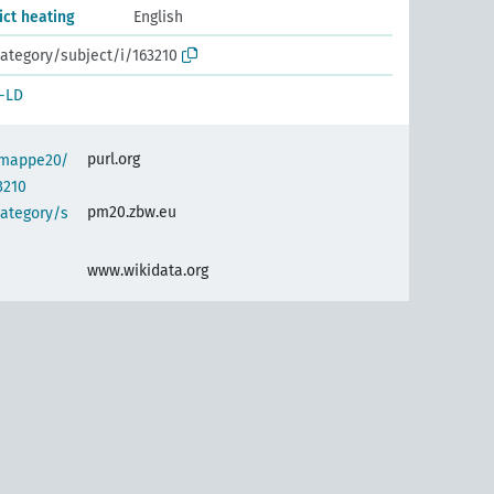
ict heating
English
ategory/subject/i/163210
-LD
purl.org
semappe20/
3210
pm20.zbw.eu
category/s
www.wikidata.org