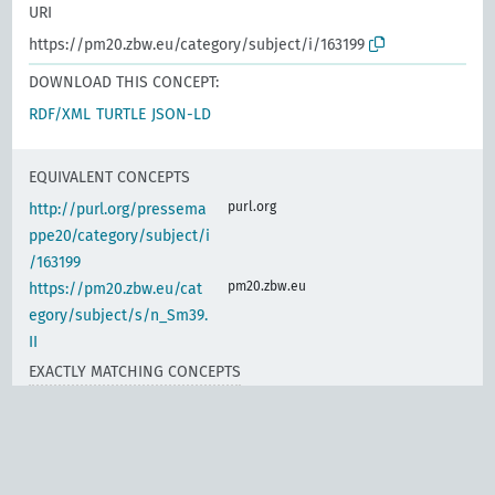
URI
https://pm20.zbw.eu/category/subject/i/163199
DOWNLOAD THIS CONCEPT:
RDF/XML
TURTLE
JSON-LD
EQUIVALENT CONCEPTS
purl.org
http://purl.org/pressema
ppe20/category/subject/i
/163199
pm20.zbw.eu
https://pm20.zbw.eu/cat
egory/subject/s/n_Sm39.
II
EXACTLY MATCHING CONCEPTS
www.wikidata.org
Individual profit-oriented
(en)
companies
d-nb.info
gnd:4078596-8