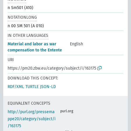
n Sm501 (A10)
NOTATIONLONG
n 00 SM 501 (A 010)
IN OTHER LANGUAGES
Material and labor as war
English
compensation to the Entente
URI
https://pm20.zbw.eu/category/subject/i/163175
DOWNLOAD THIS CONCEPT:
RDF/XML
TURTLE
JSON-LD
EQUIVALENT CONCEPTS
purl.org
http://purl.org/pressema
ppe20/category/subject/i
/163175