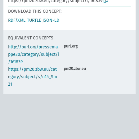
https://pm20.zbw.eu/category/subject/i/161839
DOWNLOAD THIS CONCEPT:
RDF/XML
TURTLE
JSON-LD
EQUIVALENT CONCEPTS
purl.org
http://purl.org/pressema
ppe20/category/subject/i
/161839
pm20.zbw.eu
https://pm20.zbw.eu/cat
egory/subject/s/n15_Sm
21