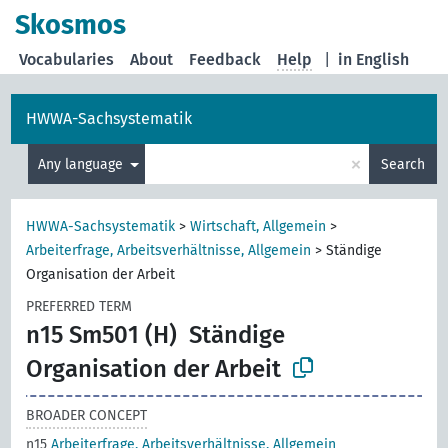
Skosmos
Vocabularies
About
Feedback
Help
|
in English
HWWA-Sachsystematik
×
Any language
Search
HWWA-Sachsystematik
>
Wirtschaft, Allgemein
>
Arbeiterfrage, Arbeitsverhältnisse, Allgemein
>
Ständige
Organisation der Arbeit
PREFERRED TERM
n15 Sm501 (H)
Ständige
Organisation der Arbeit
BROADER CONCEPT
n15
Arbeiterfrage, Arbeitsverhältnisse, Allgemein