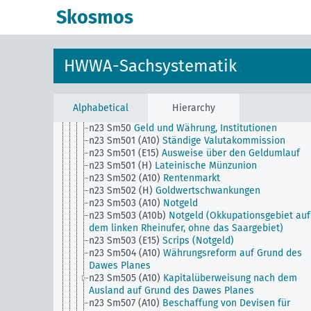
n23 Sm1
Edelmetallbewegung, Edelmetallarbitrag
Skosmos
n23 Sm101
Auslegung und Handhabung von
Valutaklauseln
n23 Sm11
Valutaklauseln
n23 Sm2
Kursentwicklung der Landeswährung, Bil
HWWA-Sachsystematik
mehrfacher Kurse für die Währungseinheit
n23 Sm3
Schutz und Stützung der Währung
n23 Sm4
Zahlungsmittel (Ausgabe, Beschreibung,
Fälschung)
Alphabetical
Hierarchy
n23 Sm5
Währungsreformpläne
n23 Sm50
Geld und Währung, Institutionen
n23 Sm501 (A10)
Ständige Valutakommission
n23 Sm501 (E15)
Ausweise über den Geldumlauf
n23 Sm501 (H)
Lateinische Münzunion
n23 Sm502 (A10)
Rentenmarkt
n23 Sm502 (H)
Goldwertschwankungen
n23 Sm503 (A10)
Notgeld
n23 Sm503 (A10b)
Notgeld (Okkupationsgebiet auf
dem linken Rheinufer, ohne das Saargebiet)
n23 Sm503 (E15)
Scrips (Notgeld)
n23 Sm504 (A10)
Währungsreform auf Grund des
Dawes Planes
n23 Sm505 (A10)
Kapitalüberweisung nach dem
Ausland auf Grund des Dawes Planes
n23 Sm507 (A10)
Beschaffung von Devisen für