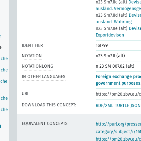
n23 Sm7.IIc (alt)
Devis
ausländ. Vermögensg
n23 Sm7.IId (alt)
Devis
ausländ. Währung
n23 Sm7.IIe (alt)
Devis
Exportdevisen
e
IDENTIFIER
161799
e
NOTATION
n23 Sm7.II (alt)
iche
NOTATIONLONG
n 23 SM 007.02 (alt)
iche
IN OTHER LANGUAGES
Foreign exchange pro
iche
government purposes, 
URI
https://pm20.zbw.eu/c
iche
DOWNLOAD THIS CONCEPT:
RDF/XML
TURTLE
JSON
iche
EQUIVALENT CONCEPTS
http://purl.org/pres
d
category/subject/i/16
https://pm20.zbw.eu/