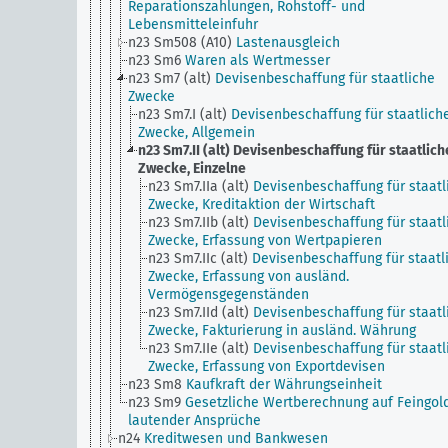
Reparationszahlungen, Rohstoff- und
Lebensmitteleinfuhr
n23 Sm508 (A10)
Lastenausgleich
n23 Sm6
Waren als Wertmesser
n23 Sm7 (alt)
Devisenbeschaffung für staatliche
Zwecke
n23 Sm7.I (alt)
Devisenbeschaffung für staatlich
Zwecke, Allgemein
n23 Sm7.II (alt)
Devisenbeschaffung für staatlich
Zwecke, Einzelne
n23 Sm7.IIa (alt)
Devisenbeschaffung für staatl
Zwecke, Kreditaktion der Wirtschaft
n23 Sm7.IIb (alt)
Devisenbeschaffung für staatl
Zwecke, Erfassung von Wertpapieren
n23 Sm7.IIc (alt)
Devisenbeschaffung für staatl
Zwecke, Erfassung von ausländ.
Vermögensgegenständen
n23 Sm7.IId (alt)
Devisenbeschaffung für staatl
Zwecke, Fakturierung in ausländ. Währung
n23 Sm7.IIe (alt)
Devisenbeschaffung für staatl
Zwecke, Erfassung von Exportdevisen
n23 Sm8
Kaufkraft der Währungseinheit
n23 Sm9
Gesetzliche Wertberechnung auf Feingol
lautender Ansprüche
n24
Kreditwesen und Bankwesen