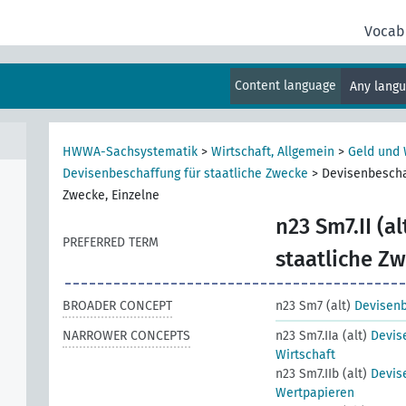
e
Vocab
dung
Content language
Any lang
HWWA-Sachsystematik
>
Wirtschaft, Allgemein
>
Geld und
Devisenbeschaffung für staatliche Zwecke
>
Devisenbescha
Zwecke, Einzelne
n23 Sm7.II (al
PREFERRED TERM
staatliche Zw
BROADER CONCEPT
n23 Sm7 (alt)
Devisenb
NARROWER CONCEPTS
n23 Sm7.IIa (alt)
Devis
Wirtschaft
n23 Sm7.IIb (alt)
Devis
Wertpapieren