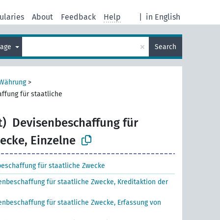
ularies
About
Feedback
Help
|
in English
×
uage
Search
 Währung
>
ffung für staatliche
t)
Devisenbeschaffung für
ecke, Einzelne
eschaffung für staatliche Zwecke
enbeschaffung für staatliche Zwecke, Kreditaktion der
enbeschaffung für staatliche Zwecke, Erfassung von