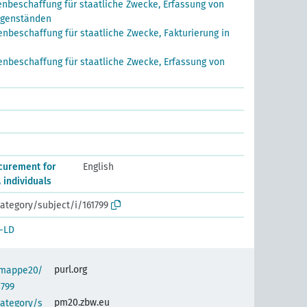
enbeschaffung für staatliche Zwecke, Erfassung von
egenständen
enbeschaffung für staatliche Zwecke, Fakturierung in
enbeschaffung für staatliche Zwecke, Erfassung von
curement for
English
individuals
ategory/subject/i/161799
-LD
purl.org
semappe20/
1799
pm20.zbw.eu
category/s