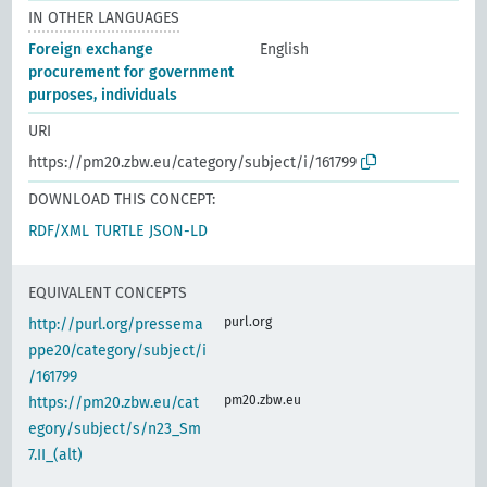
IN OTHER LANGUAGES
Foreign exchange
English
procurement for government
purposes, individuals
URI
https://pm20.zbw.eu/category/subject/i/161799
DOWNLOAD THIS CONCEPT:
RDF/XML
TURTLE
JSON-LD
EQUIVALENT CONCEPTS
purl.org
http://purl.org/pressema
ppe20/category/subject/i
/161799
pm20.zbw.eu
https://pm20.zbw.eu/cat
egory/subject/s/n23_Sm
7.II_(alt)