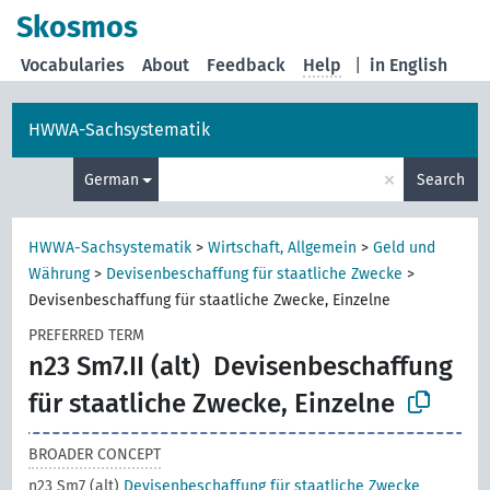
Skosmos
Vocabularies
About
Feedback
Help
|
in English
HWWA-Sachsystematik
×
German
Search
HWWA-Sachsystematik
>
Wirtschaft, Allgemein
>
Geld und
Währung
>
Devisenbeschaffung für staatliche Zwecke
>
Devisenbeschaffung für staatliche Zwecke, Einzelne
PREFERRED TERM
n23 Sm7.II (alt)
Devisenbeschaffung
für staatliche Zwecke, Einzelne
BROADER CONCEPT
n23 Sm7 (alt)
Devisenbeschaffung für staatliche Zwecke