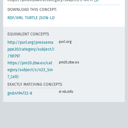
DOWNLOAD THIS CONCEPT:
RDF/XML
TURTLE
JSON-LD
EQUIVALENT CONCEPTS
purl.org
http://purl.org/pressema
ppe20/category/subject/i
/161797
pm20.zbw.eu
https://pm20.zbw.eu/cat
egory/subject/s/n23_Sm
7_(alt)
EXACTLY MATCHING CONCEPTS
d-nb.info
gnd:4194722-8