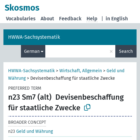
Skosmos
Vocabularies
About
Feedback
Help
|
in English
HWWA-Sachsystematik
×
German
Search
HWWA-Sachsystematik
>
Wirtschaft, Allgemein
>
Geld und
Währung
>
Devisenbeschaffung für staatliche Zwecke
PREFERRED TERM
n23 Sm7 (alt)
Devisenbeschaffung
für staatliche Zwecke
BROADER CONCEPT
n23
Geld und Währung