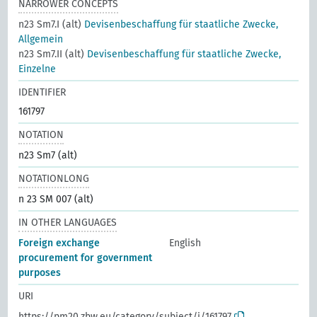
NARROWER CONCEPTS
n23 Sm7.I (alt)
Devisenbeschaffung für staatliche Zwecke,
Allgemein
n23 Sm7.II (alt)
Devisenbeschaffung für staatliche Zwecke,
Einzelne
IDENTIFIER
161797
NOTATION
n23 Sm7 (alt)
NOTATIONLONG
n 23 SM 007 (alt)
IN OTHER LANGUAGES
Foreign exchange
English
procurement for government
purposes
URI
https://pm20.zbw.eu/category/subject/i/161797