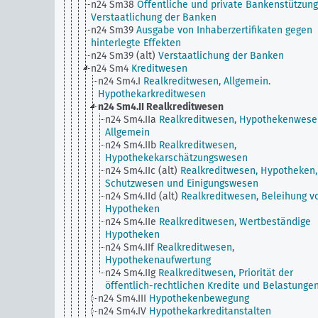
n24 Sm38
Öffentliche und private Bankenstützung
Verstaatlichung der Banken
n24 Sm39
Ausgabe von Inhaberzertifikaten gegen
hinterlegte Effekten
n24 Sm39 (alt)
Verstaatlichung der Banken
n24 Sm4
Kreditwesen
n24 Sm4.I
Realkreditwesen, Allgemein.
Hypothekarkreditwesen
n24 Sm4.II
Realkreditwesen
n24 Sm4.IIa
Realkreditwesen, Hypothekenwese
Allgemein
n24 Sm4.IIb
Realkreditwesen,
Hypothekekarschätzungswesen
n24 Sm4.IIc (alt)
Realkreditwesen, Hypotheken,
Schutzwesen und Einigungswesen
n24 Sm4.IId (alt)
Realkreditwesen, Beleihung v
Hypotheken
n24 Sm4.IIe
Realkreditwesen, Wertbeständige
Hypotheken
n24 Sm4.IIf
Realkreditwesen,
Hypothekenaufwertung
n24 Sm4.IIg
Realkreditwesen, Priorität der
öffentlich-rechtlichen Kredite und Belastunge
n24 Sm4.III
Hypothekenbewegung
n24 Sm4.IV
Hypothekarkreditanstalten