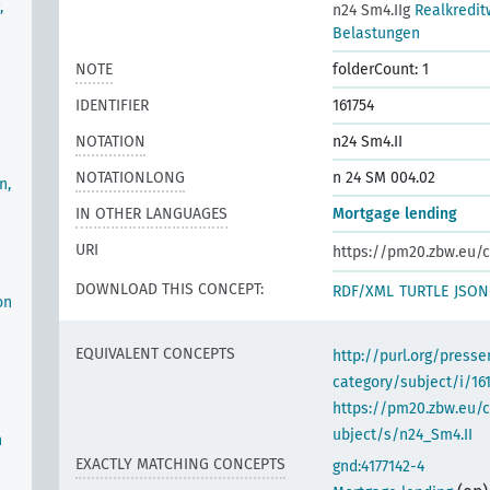
,
n24 Sm4.IIg
Realkredit
Belastungen
NOTE
folderCount: 1
IDENTIFIER
161754
NOTATION
n24 Sm4.II
NOTATIONLONG
n 24 SM 004.02
n,
IN OTHER LANGUAGES
Mortgage lending
URI
https://pm20.zbw.eu/c
DOWNLOAD THIS CONCEPT:
RDF/XML
TURTLE
JSON
on
EQUIVALENT CONCEPTS
http://purl.org/pres
category/subject/i/16
https://pm20.zbw.eu/
ubject/s/n24_Sm4.II
n
EXACTLY MATCHING CONCEPTS
gnd:4177142-4