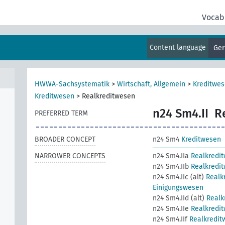
Vocab
le),
Content language
Ge
HWWA-Sachsystematik
>
Wirtschaft, Allgemein
>
Kreditwe
Kreditwesen
>
Realkreditwesen
n24 Sm4.II
R
PREFERRED TERM
BROADER CONCEPT
n24 Sm4
Kreditwesen
NARROWER CONCEPTS
n24 Sm4.IIa
Realkredi
n24 Sm4.IIb
Realkredi
n24 Sm4.IIc (alt)
Realk
Einigungswesen
n24 Sm4.IId (alt)
Realk
n24 Sm4.IIe
Realkredi
n24 Sm4.IIf
Realkredit