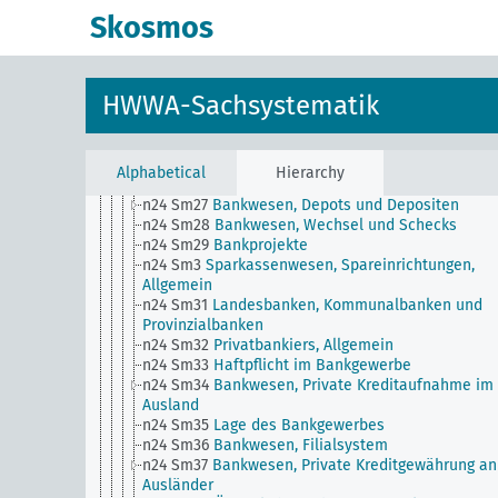
Schuldenausgleich
Skosmos
n24 Sm21
Bankwesen, Technik des ...
n24 Sm22
Bankwesen, Staatliche Aufsicht (Kontrol
Publizitätspflicht
n24 Sm23
Missstände im Bankgewerbe und
HWWA-Sachsystematik
Kreditwesen
n24 Sm24
Bankwesen, Arbeitsstundenwert als
Rechnungseinheit
n24 Sm25
Arbeiterbanken und Beamtenbanken
Alphabetical
Hierarchy
n24 Sm26
Bankgeheimnis
n24 Sm27
Bankwesen, Depots und Depositen
n24 Sm28
Bankwesen, Wechsel und Schecks
n24 Sm29
Bankprojekte
n24 Sm3
Sparkassenwesen, Spareinrichtungen,
Allgemein
n24 Sm31
Landesbanken, Kommunalbanken und
Provinzialbanken
n24 Sm32
Privatbankiers, Allgemein
n24 Sm33
Haftpflicht im Bankgewerbe
n24 Sm34
Bankwesen, Private Kreditaufnahme im
Ausland
n24 Sm35
Lage des Bankgewerbes
n24 Sm36
Bankwesen, Filialsystem
n24 Sm37
Bankwesen, Private Kreditgewährung an
Ausländer