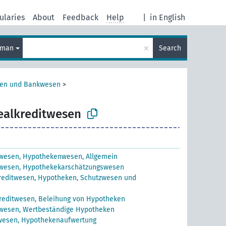
ularies
About
Feedback
Help
|
in English
×
rman
Search
sen und Bankwesen
>
ealkreditwesen
twesen, Hypothekenwesen, Allgemein
twesen, Hypothekekarschätzungswesen
reditwesen, Hypotheken, Schutzwesen und
reditwesen, Beleihung von Hypotheken
twesen, Wertbeständige Hypotheken
wesen, Hypothekenaufwertung