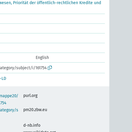
wesen, Priorität der öffentlich-rechtlichen Kredite und
English
ategory/subject/i/161754
-LD
purl.org
semappe20/
1754
pm20.zbw.eu
category/s
d-nb.info