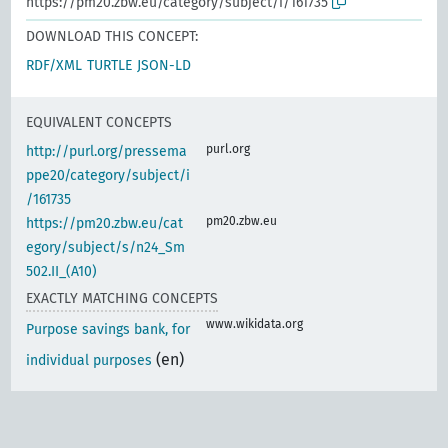
https://pm20.zbw.eu/category/subject/i/161735
DOWNLOAD THIS CONCEPT:
RDF/XML
TURTLE
JSON-LD
EQUIVALENT CONCEPTS
purl.org
http://purl.org/pressema
ppe20/category/subject/i
/161735
pm20.zbw.eu
https://pm20.zbw.eu/cat
egory/subject/s/n24_Sm
502.II_(A10)
EXACTLY MATCHING CONCEPTS
www.wikidata.org
Purpose savings bank, for
(en)
individual purposes