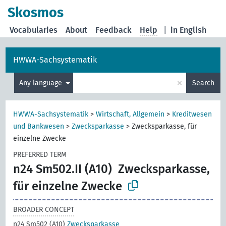
Skosmos
Vocabularies
About
Feedback
Help
|
in English
HWWA-Sachsystematik
×
Any language
Search
HWWA-Sachsystematik
>
Wirtschaft, Allgemein
>
Kreditwesen
und Bankwesen
>
Zwecksparkasse
>
Zwecksparkasse, für
einzelne Zwecke
PREFERRED TERM
n24 Sm502.II (A10)
Zwecksparkasse,
für einzelne Zwecke
BROADER CONCEPT
n24 Sm502 (A10)
Zwecksparkasse