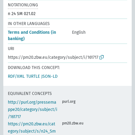
NOTATIONLONG
n 24 SM 021.02
IN OTHER LANGUAGES
Terms and Conditions (in
English
banking)
URI
https://pm20.zbw.eu/category/subject/i/161717
DOWNLOAD THIS CONCEPT:
RDF/XML
TURTLE
JSON-LD
EQUIVALENT CONCEPTS
purl.org
http://purl.org/pressema
ppe20/category/subject/i
/161717
pm20.zbw.eu
https://pm20.zbw.eu/cat
egory/subject/s/n24_Sm