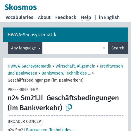
Skosmos
Vocabularies
About
Feedback
Help
|
in English
HWWA-Sachsystematik
×
Any language
Search
HWWA-Sachsystematik
>
Wirtschaft, Allgemein
>
Kreditwesen
und Bankwesen
>
Bankwesen, Technik des ...
>
Geschäftsbedingungen (im Bankverkehr)
PREFERRED TERM
n24 Sm21.II
Geschäftsbedingungen
(im Bankverkehr)
BROADER CONCEPT
n24 Sm21
Bankwesen, Technik des ...