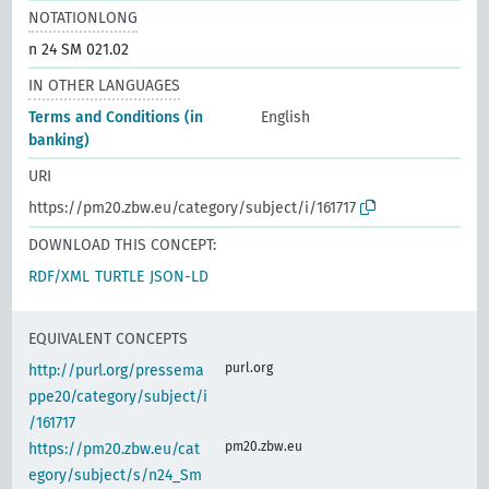
NOTATIONLONG
n 24 SM 021.02
IN OTHER LANGUAGES
Terms and Conditions (in
English
banking)
URI
https://pm20.zbw.eu/category/subject/i/161717
DOWNLOAD THIS CONCEPT:
RDF/XML
TURTLE
JSON-LD
EQUIVALENT CONCEPTS
purl.org
http://purl.org/pressema
ppe20/category/subject/i
/161717
pm20.zbw.eu
https://pm20.zbw.eu/cat
egory/subject/s/n24_Sm