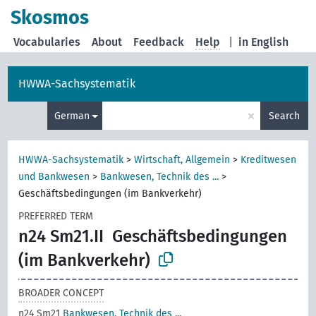
Skosmos
Vocabularies
About
Feedback
Help
|
in English
HWWA-Sachsystematik
×
German
Search
HWWA-Sachsystematik
>
Wirtschaft, Allgemein
>
Kreditwesen
und Bankwesen
>
Bankwesen, Technik des ...
>
Geschäftsbedingungen (im Bankverkehr)
PREFERRED TERM
n24 Sm21.II
Geschäftsbedingungen
(im Bankverkehr)
BROADER CONCEPT
n24 Sm21
Bankwesen, Technik des ...