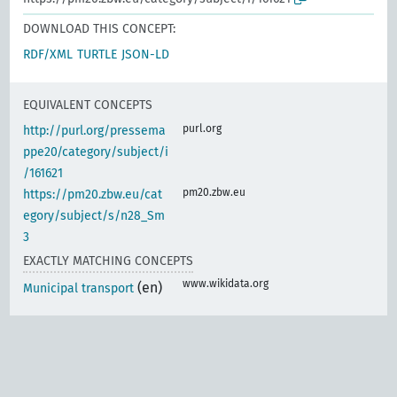
DOWNLOAD THIS CONCEPT:
RDF/XML
TURTLE
JSON-LD
EQUIVALENT CONCEPTS
purl.org
http://purl.org/pressema
ppe20/category/subject/i
/161621
pm20.zbw.eu
https://pm20.zbw.eu/cat
egory/subject/s/n28_Sm
3
EXACTLY MATCHING CONCEPTS
www.wikidata.org
(en)
Municipal transport