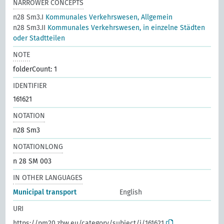
NARROWER CONCEPTS
n28 Sm3.I
Kommunales Verkehrswesen, Allgemein
n28 Sm3.II
Kommunales Verkehrswesen, in einzelne Städten
oder Stadtteilen
NOTE
folderCount: 1
IDENTIFIER
161621
NOTATION
n28 Sm3
NOTATIONLONG
n 28 SM 003
IN OTHER LANGUAGES
Municipal transport
English
URI
https://pm20.zbw.eu/category/subject/i/161621